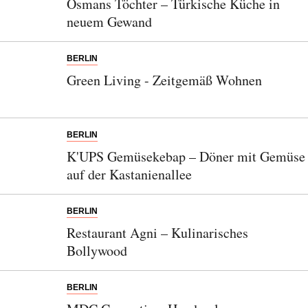
Osmans Töchter – Türkische Küche in
neuem Gewand
BERLIN
Green Living - Zeitgemäß Wohnen
Abonnieren Sie unseren Newsletter
BERLIN
K'UPS Gemüsekebap – Döner mit Gemüse
Entdecken Sie jede Woche neue schöne
auf der Kastanienallee
Orte, handverlesene Geheimtipps und
einzigartige Reisen.
BERLIN
Restaurant Agni – Kulinarisches
Bollywood
Bitte schicken Sie mir bis zum Widerruf meiner
Einwilligung den Newsletter mit Informationen zu
BERLIN
neuen Beiträgen. Die
Datenschutzerklärung
habe ich