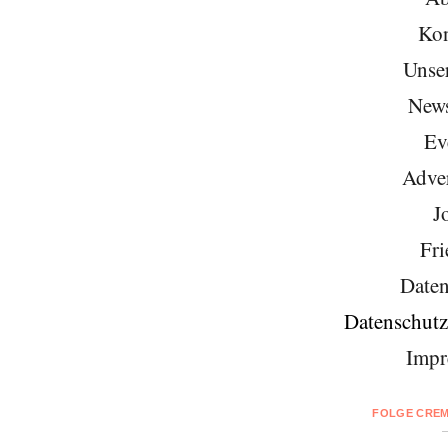
Kon
Unse
News
Ev
Adver
J
Fri
Daten
Datenschutz
Impr
FOLGE CREM