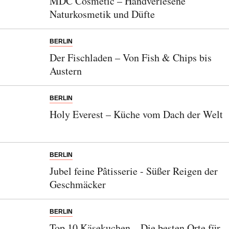
MDC Cosmetic – Handverlesene
zur Kenntnis genommen und akzeptiere diese.
Naturkosmetik und Düfte
SENDEN
BERLIN
Der Fischladen – Von Fish & Chips bis
Austern
BERLIN
Holy Everest – Küche vom Dach der Welt
BERLIN
Jubel feine Pâtisserie - Süßer Reigen der
Geschmäcker
BERLIN
Top 10 Käsekuchen – Die besten Orte für