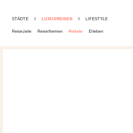
STÄDTE
I
LUXUSREISEN
I
LIFESTYLE
Reiseziele
Reisethemen
Hotels
Erleben
CREME GUIDES
Hotels