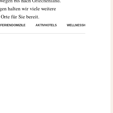
wegen
bis nach
Griechenland
.
gen halten wir viele weitere
Orte für Sie bereit.
FERIENDOMIZILE
AKTIVHOTELS
WELLNESSHOTELS
STÄ