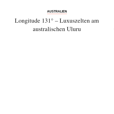
AUSTRALIEN
Longitude 131° – Luxuszelten am
Bitte schicken Sie mir bis zum Widerruf meiner
australischen Uluru
Einwilligung den Newsletter mit Informationen zu
neuen Beiträgen. Die
Datenschutzerklärung
habe ich
zur Kenntnis genommen und akzeptiere diese.
SENDEN