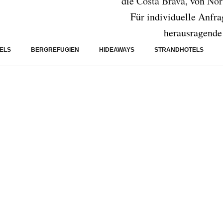
die
Costa Brava
, von
Nor
Für individuelle Anfra
herausragende 
ELS
BERGREFUGIEN
HIDEAWAYS
STRANDHOTELS