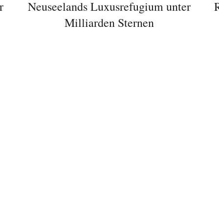
r
Neuseelands Luxusrefugium unter
Milliarden Sternen
Abonnieren Sie
unseren Newsletter
Entdecken Sie jede Woche neue schöne
Orte, handverlesene Geheimtipps und
einzigartige Reisen.