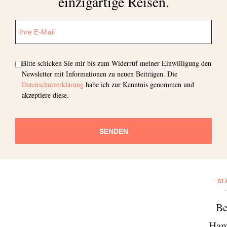
einzigartige Reisen.
Bitte schicken Sie mir bis zum Widerruf meiner Einwilligung den
Newsletter mit Informationen zu neuen Beiträgen. Die
Datenschutzerklärung
habe ich zur Kenntnis genommen und
akzeptiere diese.
SENDEN
Abonnieren Sie unseren Newsletter
ST
Entdecken Sie jede Woche neue schöne
Orte, handverlesene Geheimtipps und
Be
einzigartige Reisen.
Ham