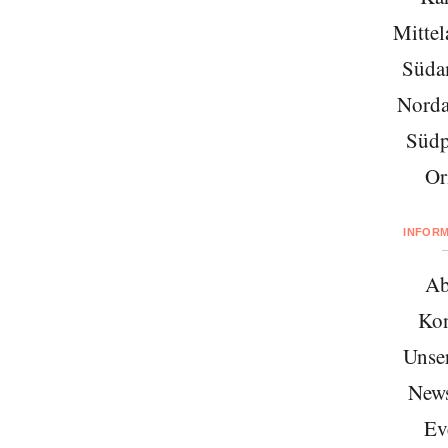
Mittel
Süda
Norda
Südp
Or
INFOR
Ab
Kon
Unse
News
Ev