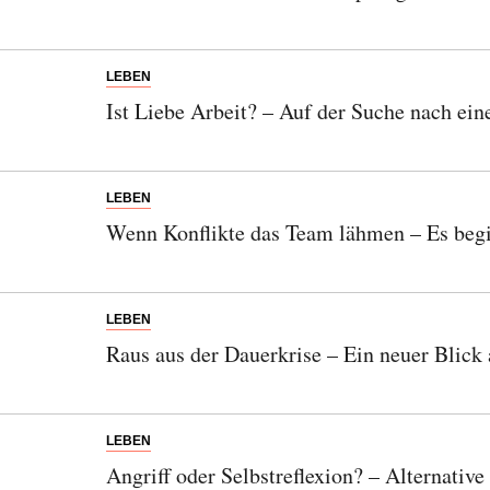
Orte, handverlesene Geheimtipps und
einzigartige Reisen.
LEBEN
Ist Liebe Arbeit? – Auf der Suche nach ein
Bitte schicken Sie mir bis zum Widerruf meiner
Einwilligung den Newsletter mit Informationen zu
LEBEN
neuen Beiträgen. Die
Datenschutzerklärung
habe ich
zur Kenntnis genommen und akzeptiere diese.
Wenn Konflikte das Team lähmen – Es beg
SENDEN
LEBEN
Raus aus der Dauerkrise – Ein neuer Blick 
LEBEN
Angriff oder Selbstreflexion? – Alternat