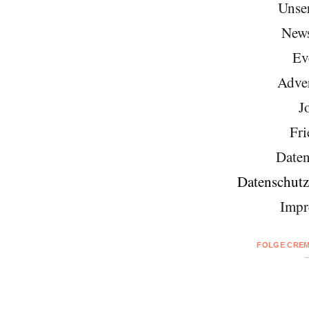
Unse
News
Ev
Adver
J
Fri
Daten
Datenschutz
Impr
FOLGE CREM