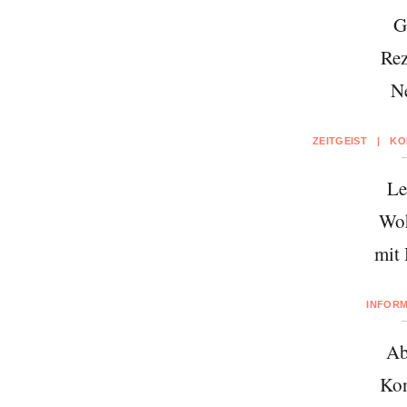
G
Rez
N
ZEITGEIST
|
KO
Le
Wo
mit
INFOR
Ab
Kon