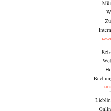
Mün
W
Zü
Intern
LUXU
Reis
Wel
Ho
Buchung
LIF
Lieblin
Onlin