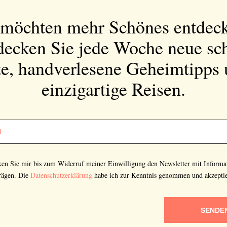
 möchten mehr Schönes entdec
Bitte schicken Sie mir bis zum Widerruf meiner
decken Sie jede Woche neue sc
Einwilligung den Newsletter mit Informationen zu
neuen Beiträgen. Die
Datenschutzerklärung
habe ich
e, handverlesene Geheimtipps
zur Kenntnis genommen und akzeptiere diese.
einzigartige Reisen.
SENDEN
cken Sie mir bis zum Widerruf meiner Einwilligung den Newsletter mit Informa
rägen. Die
Datenschutzerklärung
habe ich zur Kenntnis genommen und akzeptie
SENDE