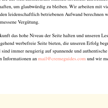
haften, um glaubwürdig zu bleiben. Wir arbeiten mit vi
 den leidenschaftlich betriebenen Aufwand berechnen wi
emessene Vergütung.
kunft das hohe Niveau der Seite halten und unseren Les
itgehend werbefreie Seite bieten, die unseren Erfolg be
d sind immer neugierig auf spannende und authentische
Abonnieren Sie
en Informationen an
mail@cremeguides.com
und wir me
unseren Newsletter
Entdecken Sie jede Woche neue schöne
Orte, handverlesene Geheimtipps und
einzigartige Reisen.