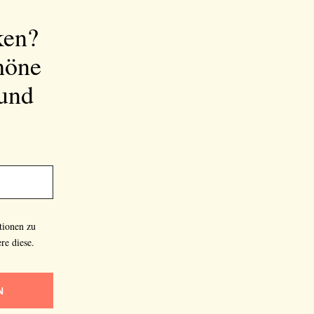
ken?
höne
 und
tionen zu
re diese.
N