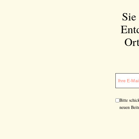
Sie
Ent
Ort
Bitte schi
neuen Beit