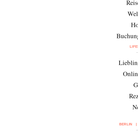
Reis
Wel
Ho
Buchung
LIF
Lieblin
Onlin
G
Rez
N
BERLIN
|