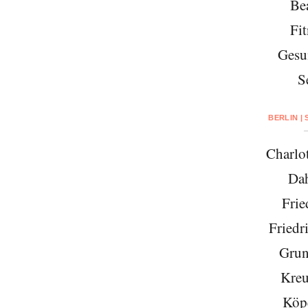
Be
Fit
Gesu
S
BERLIN |
Charlo
Da
Frie
Friedr
Grun
Kreu
Köp