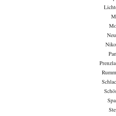
Licht
Mi
Mo
Neu
Niko
Pa
Prenzla
Rumme
Schlac
Schö
Spa
Ste