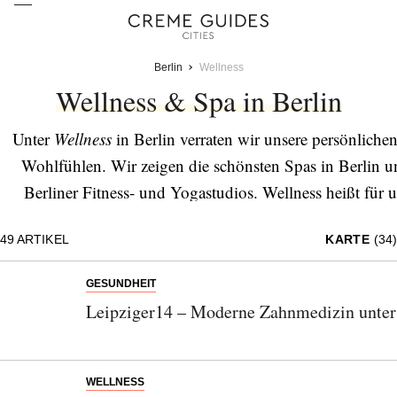
Berlin
Wellness
Wellness & Spa in Berlin
Unter
Wellness
in Berlin verraten wir unsere persönlic
Wohlfühlen. Wir zeigen die schönsten Spas in Berlin un
Berliner Fitness- und Yogastudios. Wellness heißt für
Ihnen, welche Kosmetikerinnen in Berlin wir auch an unse
49
ARTIKEL
KARTE
(34)
Friseursalon wir uns 
GESUNDHEIT
Leipziger14 – Moderne Zahnmedizin unte
WELLNESS