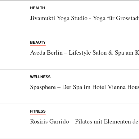
einzigartige Reisen.
HEALTH
Jivamukti Yoga Studio - Yoga für Grossta
Bitte schicken Sie mir bis zum Widerruf meiner
Einwilligung den Newsletter mit Informationen zu
BEAUTY
neuen Beiträgen. Die
Datenschutzerklärung
habe ich
Aveda Berlin – Lifestyle Salon & Spa am
zur Kenntnis genommen und akzeptiere diese.
SENDEN
WELLNESS
Spasphere – Der Spa im Hotel Vienna Hous
FITNESS
Rosiris Garrido – Pilates mit Elementen d