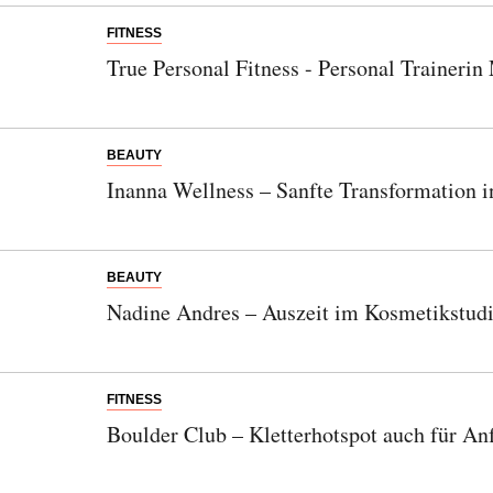
FITNESS
True Personal Fitness - Personal Trainerin
BEAUTY
Inanna Wellness – Sanfte Transformation i
BEAUTY
Nadine Andres – Auszeit im Kosmetikstud
Abonnieren Sie unseren Newsletter
FITNESS
Boulder Club – Kletterhotspot auch für An
Entdecken Sie jede Woche neue schöne
Orte, handverlesene Geheimtipps und