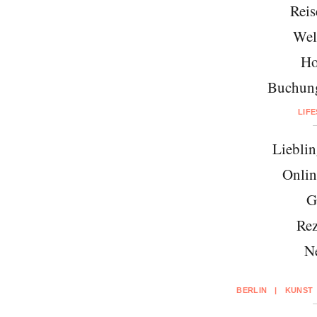
Reis
Wel
Ho
Buchung
LIF
Lieblin
Onlin
G
Rez
N
BERLIN
|
KUNST