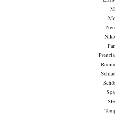
Mi
Mo
Neu
Niko
Pa
Prenzla
Rumme
Schlac
Schö
Spa
Ste
Temp