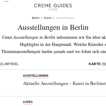
Berlin
Kunst
Ausstellungen
Ausstellungen in Berlin
Unter
Ausstellungen in Berlin
informieren wir Sie über ak
Highlights in der Hauptstadt. Welche Künstler s
Themenausstellungen laufen gerade und wo lohnt sich ei
Sie sich mit unserer regelmäßig erscheinenden Liste der
21
ARTIKEL
KARTE
(9)
Darin finden Sie die schönsten Präsentationen der B
Skulpturkunst und Installationen
AUSSTELLUNGEN
Aktuelle Ausstellungen – Kunst in Berlin
CAFES