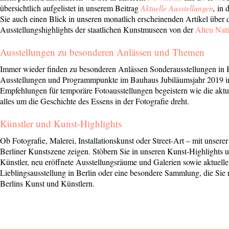
übersichtlich aufgelistet in unserem Beitrag
Aktuelle Ausstellungen
,
in 
Sie auch einen Blick in unseren monatlich erscheinenden Artikel über 
Ausstellungshighlights der staatlichen Kunstmuseen von der
Alten Nati
Ausstellungen zu besonderen Anlässen und Themen
Abonnieren Sie unseren Newsletter
Immer wieder finden zu besonderen Anlässen Sonderausstellungen in Be
Ausstellungen und Programmpunkte im Bauhaus Jubiläumsjahr 2019 i
Entdecken Sie jede Woche neue schöne
Empfehlungen für temporäre Fotoausstellungen begeistern wie die aktu
Orte, handverlesene Geheimtipps und
alles um die Geschichte des Essens in der Fotografie dreht.
einzigartige Reisen.
Künstler und Kunst-Highlights
Ob Fotografie, Malerei, Installationskunst oder Street-Art – mit unsere
Berliner Kunstszene zeigen. Stöbern Sie in unseren Kunst-Highlights 
Künstler, neu eröffnete Ausstellungsräume und Galerien sowie aktuelle 
Bitte schicken Sie mir bis zum Widerruf meiner
Lieblingsausstellung in Berlin oder eine besondere Sammlung, die Sie n
Einwilligung den Newsletter mit Informationen zu
Berlins Kunst und Künstlern.
neuen Beiträgen. Die
Datenschutzerklärung
habe ich
zur Kenntnis genommen und akzeptiere diese.
SENDEN