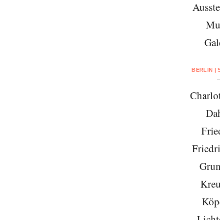
Ausste
Mu
Gal
BERLIN |
Charlo
Da
Frie
Friedr
Grun
Kreu
Köp
Licht