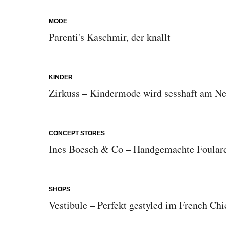
MODE
Parenti's Kaschmir, der knallt
KINDER
Zirkuss – Kindermode wird sesshaft am N
Abonnieren Sie unseren Newsletter
CONCEPT STORES
Ines Boesch & Co – Handgemachte Foular
Entdecken Sie jede Woche neue schöne
Orte, handverlesene Geheimtipps und
einzigartige Reisen.
SHOPS
Vestibule – Perfekt gestyled im French Chi