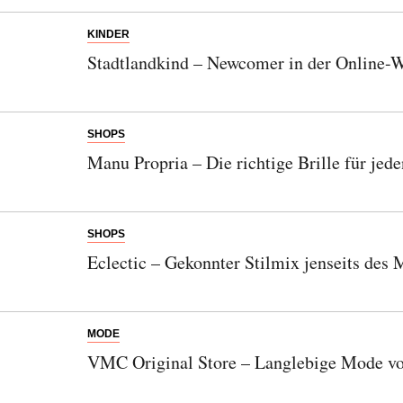
Bitte schicken Sie mir bis zum Widerruf meiner
Einwilligung den Newsletter mit Informationen zu
KINDER
neuen Beiträgen. Die
Datenschutzerklärung
habe ich
Stadtlandkind – Newcomer in der Online-
zur Kenntnis genommen und akzeptiere diese.
SENDEN
SHOPS
Manu Propria – Die richtige Brille für jed
SHOPS
Eclectic – Gekonnter Stilmix jenseits des
MODE
VMC Original Store – Langlebige Mode vo