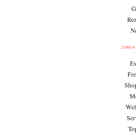
G
Rez
N
ZÜRICH
Es
Fre
Sho
M
Wel
Ser
To