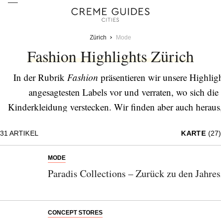
Zürich
Mode
Fashion Highlights Zürich
In der Rubrik
Fashion
präsentieren wir unsere Highlig
angesagtesten Labels vor und verraten, wo sich 
Kinderkleidung verstecken. Wir finden aber auch heraus,
Massanfertigungen besonders gut gemacht werden und
31
ARTIKEL
KARTE
(27)
bestellt w
MODE
Paradis Collections – Zurück zu den Jahres
CONCEPT STORES