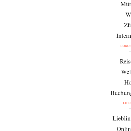
Mün
W
Zü
Intern
LUXU
Reis
Wel
Ho
Buchung
LIF
Lieblin
Onlin