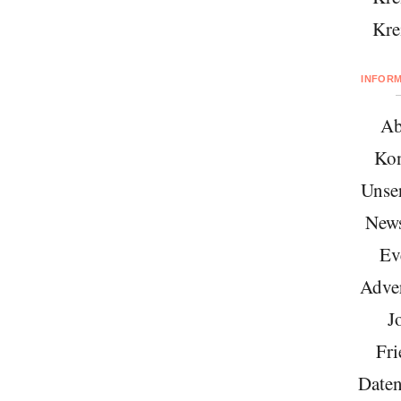
Kre
INFOR
Ab
Kon
Unse
News
Ev
Adver
J
Fri
Daten