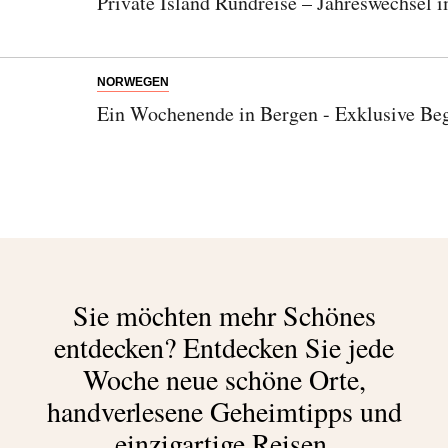
Private Island Rundreise – Jahreswechsel 
NORWEGEN
Ein Wochenende in Bergen - Exklusive Beg
Abonnieren Sie unseren Newsletter
Entdecken Sie jede Woche neue schöne
Orte, handverlesene Geheimtipps und
einzigartige Reisen.
Sie möchten mehr Schönes
entdecken?
Entdecken Sie jede
Woche neue schöne Orte,
handverlesene Geheimtipps und
Bitte schicken Sie mir bis zum Widerruf meiner
Einwilligung den Newsletter mit Informationen zu
einzigartige Reisen.