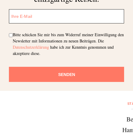
neuen Beiträgen. Die
Datenschutzerklärung
habe ich
zur Kenntnis genommen und akzeptiere diese.
SENDEN
Bitte schicken Sie mir bis zum Widerruf meiner Einwilligung den
Newsletter mit Informationen zu neuen Beiträgen. Die
Datenschutzerklärung
habe ich zur Kenntnis genommen und
akzeptiere diese.
SENDEN
ST
Be
Ham