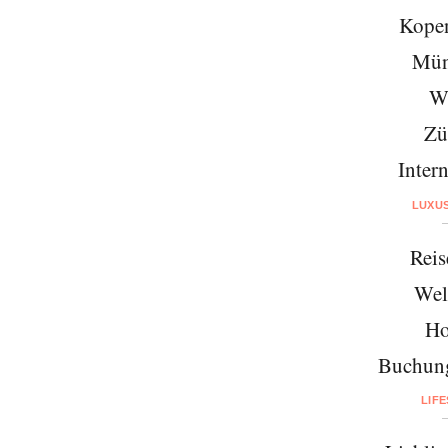
Kope
Mün
W
Zü
Intern
LUXU
Reis
Wel
Ho
Buchung
LIF