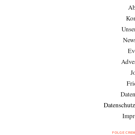
Ab
Kon
Unse
News
Ev
Adver
J
Fri
Daten
Datenschutz
Impr
FOLGE CREM