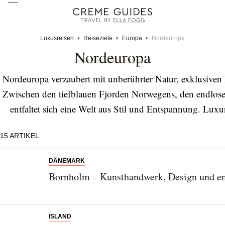
Luxusreisen
Reiseziele
Europa
Nordeuropa
Nordeuropa
Nordeuropa verzaubert mit unberührter Natur, exklusive
Zwischen den tiefblauen Fjorden Norwegens, den endlos
entfaltet sich eine Welt aus Stil und Entspannung. Luxu
abgeschiedenen Chalets und erstklassige Kulinarik machen
15
ARTIKEL
mit dem Husky-Schlitten durch Lappland oder ein Aufenth
perfekte Destination für anspruchsvolle Reisend
DÄNEMARK
Bornholm – Kunsthandwerk, Design und en
ISLAND