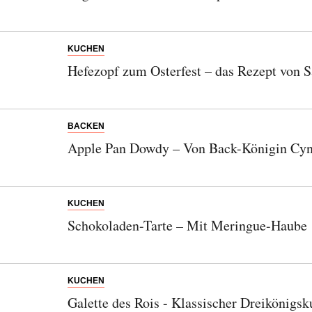
Orte, handverlesene Geheimtipps und
einzigartige Reisen.
KUCHEN
Hefezopf zum Osterfest – das Rezept von S
Bitte schicken Sie mir bis zum Widerruf meiner
Einwilligung den Newsletter mit Informationen zu
BACKEN
neuen Beiträgen. Die
Datenschutzerklärung
habe ich
Apple Pan Dowdy – Von Back-Königin Cyn
zur Kenntnis genommen und akzeptiere diese.
SENDEN
KUCHEN
Schokoladen-Tarte – Mit Meringue-Haube
KUCHEN
Galette des Rois - Klassischer Dreikönigsk