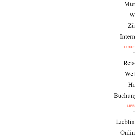
Mün
W
Zü
Intern
LUXU
Reis
Wel
Ho
Buchung
LIF
Lieblin
Onlin