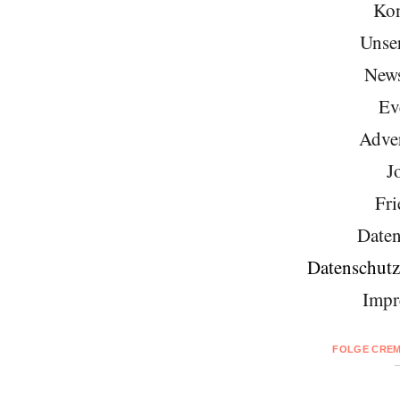
Kon
Unse
News
Ev
Adver
J
Fri
Daten
Datenschutz
Impr
FOLGE CREM