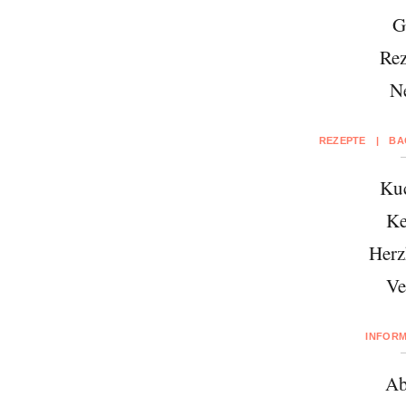
G
Rez
N
REZEPTE
|
BA
Ku
Ke
Herz
Ve
INFOR
Ab