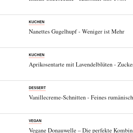
KUCHEN
Nanettes Gugelhupf - Weniger ist Mehr
KUCHEN
Aprikosentarte mit Lavendelblüten - Zuc
DESSERT
Vanillecreme-Schnitten - Feines rumänisc
Abonnieren Sie unseren Newsletter
VEGAN
Vegane Donauwelle – Die perfekte Kombin
Entdecken Sie jede Woche neue schöne