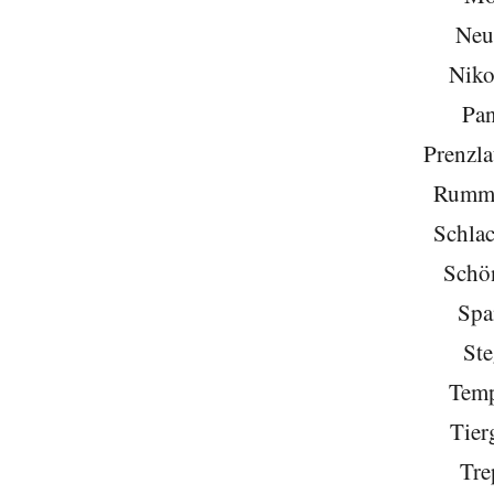
Neu
Niko
Pa
Prenzla
Rumme
Schlac
Schö
Spa
Ste
Temp
Tier
Tre