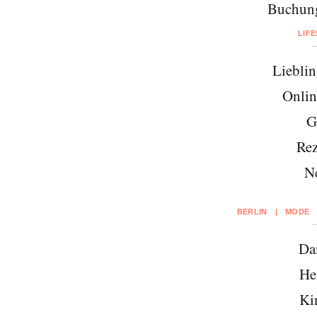
Buchung
LIF
Lieblin
Onlin
G
Rez
N
BERLIN
|
MODE
Da
He
Ki