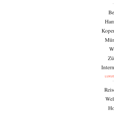
Be
Ham
Kope
Mün
W
Zü
Intern
LUXU
Reis
Wel
Ho