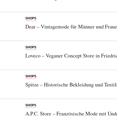
SHOPS
Abonnieren Sie unseren Newsletter
Dear – Vintagemode für Männer und Frau
Entdecken Sie jede Woche neue schöne
Orte, handverlesene Geheimtipps und
einzigartige Reisen.
SHOPS
Loveco – Veganer Concept Store in Friedri
Bitte schicken Sie mir bis zum Widerruf meiner
SHOPS
Einwilligung den Newsletter mit Informationen zu
Spitze – Historische Bekleidung und Textil
neuen Beiträgen. Die
Datenschutzerklärung
habe ich
zur Kenntnis genommen und akzeptiere diese.
SENDEN
SHOPS
A.P.C. Store – Französische Mode mit Und