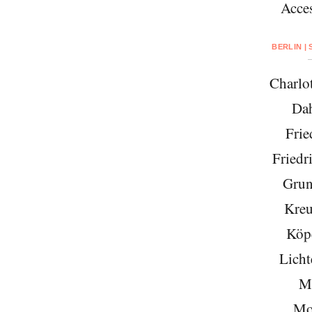
Acces
BERLIN |
Charlo
Da
Frie
Friedr
Grun
Kreu
Köp
Licht
Mi
Mo