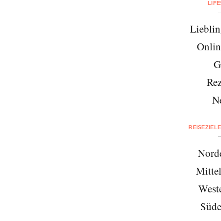
LIF
Lieblin
Onlin
G
Rez
N
REISEZIEL
Nord
Mitte
West
Süde