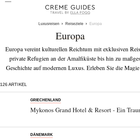
Luxusreisen
Reiseziele
Europa
Europa
Europa vereint kulturellen Reichtum mit exklusiven Rei
private Refugien an der Amalfiküste bis hin zu maßges
Geschichte auf modernen Luxus. Erleben Sie die Magie 
Restaurants oder private Weinproben in idyllischen Wei
126
ARTIKEL
unvergessliche Erlebnisse 
GRIECHENLAND
Mykonos Grand Hotel & Resort - Ein Trau
DÄNEMARK