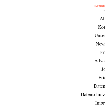
INFOR
Ab
Kon
Unse
News
Ev
Adver
J
Fri
Daten
Datenschutz
Impr