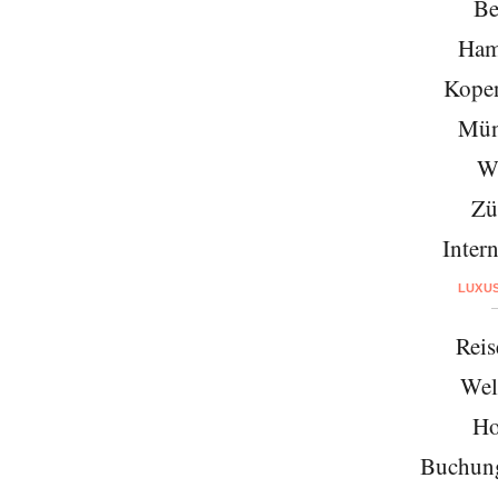
Be
Ham
Kope
Mün
W
Zü
Intern
LUXU
Reis
Wel
Ho
Buchung