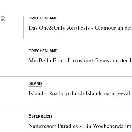
Abonnieren Sie unseren Newsletter
Entdecken Sie jede Woche neue schöne
GRIECHENLAND
Orte, handverlesene Geheimtipps und
Das One&Only Aesthesis - Glamour an der
einzigartige Reisen.
GRIECHENLAND
MarBella Elix - Luxus und Genuss an der 
Bitte schicken Sie mir bis zum Widerruf meiner
Einwilligung den Newsletter mit Informationen zu
neuen Beiträgen. Die
Datenschutzerklärung
habe ich
zur Kenntnis genommen und akzeptiere diese.
ISLAND
Island - Roadtrip durch Islands naturgewa
SENDEN
ÖSTERREICH
Naturresort Puradies - Ein Wochenende im