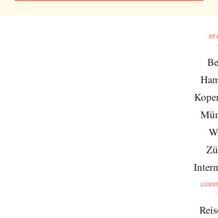
ST
Be
Ham
Kope
Mün
W
Zü
Intern
LUXU
Reis