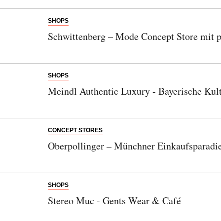
SHOPS
Schwittenberg – Mode Concept Store mit 
SHOPS
Meindl Authentic Luxury - Bayerische Kult
CONCEPT STORES
Oberpollinger – Münchner Einkaufsparadie
Abonnieren Sie unseren Newsletter
Entdecken Sie jede Woche neue schöne
SHOPS
Orte, handverlesene Geheimtipps und
Stereo Muc - Gents Wear & Café
einzigartige Reisen.