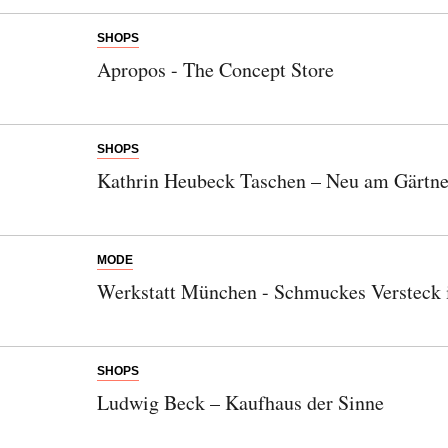
SHOPS
Apropos - The Concept Store
Bitte schicken Sie mir bis zum Widerruf meiner
Einwilligung den Newsletter mit Informationen zu
neuen Beiträgen. Die
Datenschutzerklärung
habe ich
SHOPS
zur Kenntnis genommen und akzeptiere diese.
Kathrin Heubeck Taschen – Neu am Gärtne
SENDEN
MODE
Werkstatt München - Schmuckes Versteck 
SHOPS
Ludwig Beck – Kaufhaus der Sinne