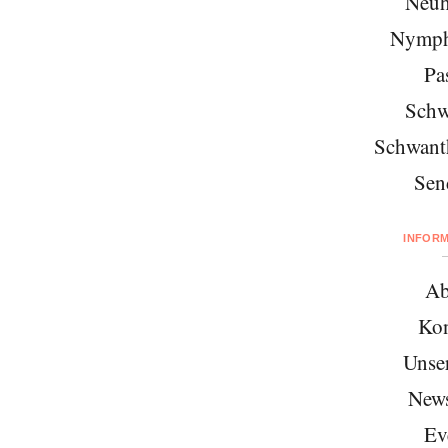
Neuh
Nymph
Pa
Schw
Schwant
Sen
INFOR
Ab
Kon
Unse
News
Ev