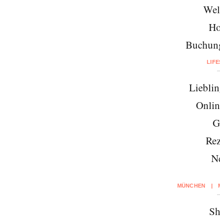
Wel
Ho
Buchung
LIF
Lieblin
Onlin
G
Rez
N
MÜNCHEN
|
Sh