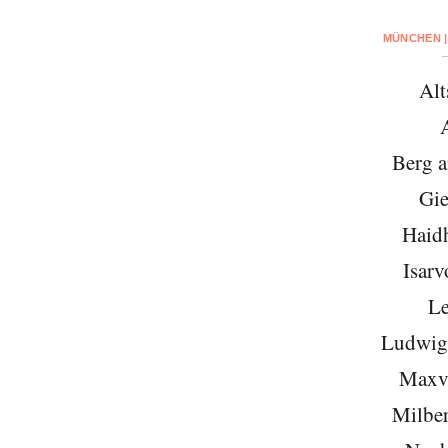
MÜNCHEN |
Alt
Berg 
Gie
Haid
Isarv
Le
Ludwigs
Maxvo
Milber