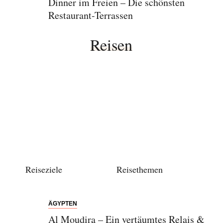
Dinner im Freien – Die schönsten
Restaurant-Terrassen
Reisen
Abonnieren Sie unseren Newsletter
Entdecken Sie jede Woche neue schöne
Orte, handverlesene Geheimtipps und
einzigartige Reisen.
Reiseziele
Reisethemen
Bitte schicken Sie mir bis zum Widerruf meiner
Einwilligung den Newsletter mit Informationen zu
neuen Beiträgen. Die
Datenschutzerklärung
habe ich
ÄGYPTEN
zur Kenntnis genommen und akzeptiere diese.
Al Moudira – Ein vertäumtes Relais &