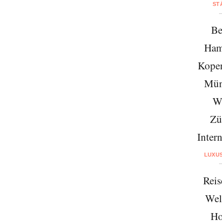
ST
Be
Ham
Kope
Mün
W
Zü
Intern
LUXU
Reis
Wel
Ho