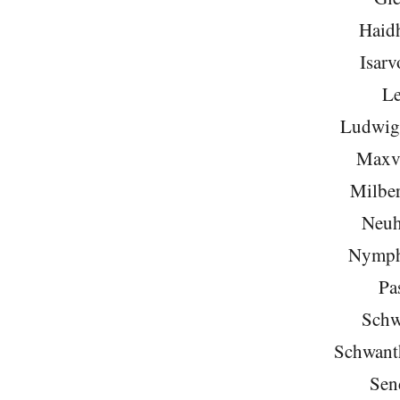
Haid
Isarv
Le
Ludwigs
Maxvo
Milber
Neuh
Nymph
Pa
Schw
Schwant
Sen