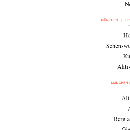
N
MÜNCHEN
|
FR
Ho
Sehenswü
Ku
Aktiv
MÜNCHEN |
Alt
Berg 
Gie