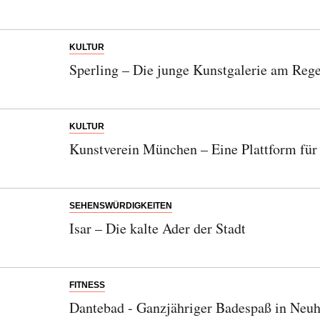
Einwilligung den Newsletter mit Informationen zu
neuen Beiträgen. Die
Datenschutzerklärung
habe ich
zur Kenntnis genommen und akzeptiere diese.
KULTUR
Sperling – Die junge Kunstgalerie am Rege
SENDEN
KULTUR
Kunstverein München – Eine Plattform für
SEHENSWÜRDIGKEITEN
Isar – Die kalte Ader der Stadt
FITNESS
Dantebad - Ganzjähriger Badespaß in Ne