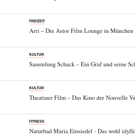
FREIZEIT
Arri – Die Astor Film Lounge in München
KULTUR
Sammlung Schack – Ein Graf und seine Sc
Abonnieren Sie unseren Newsletter
Entdecken Sie jede Woche neue schöne
KULTUR
Orte, handverlesene Geheimtipps und
Theatiner Film – Das Kino der Nouvelle Va
einzigartige Reisen.
FITNESS
Naturbad Maria Einsiedel - Das wohl idyll
Bitte schicken Sie mir bis zum Widerruf meiner