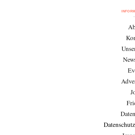
INFOR
Ab
Kon
Unse
News
Ev
Adver
J
Fri
Daten
Datenschutz