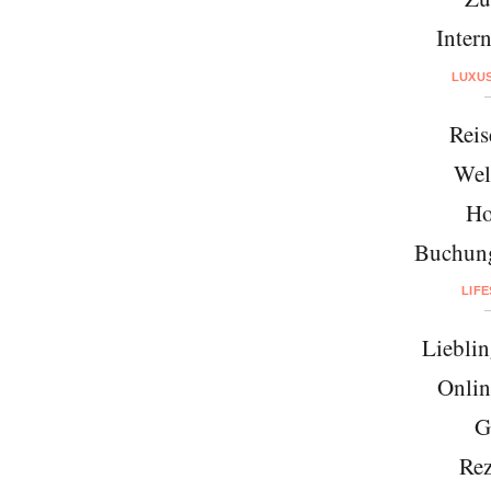
Intern
LUXU
Reis
Wel
Ho
Buchung
LIF
Lieblin
Onlin
G
Rez