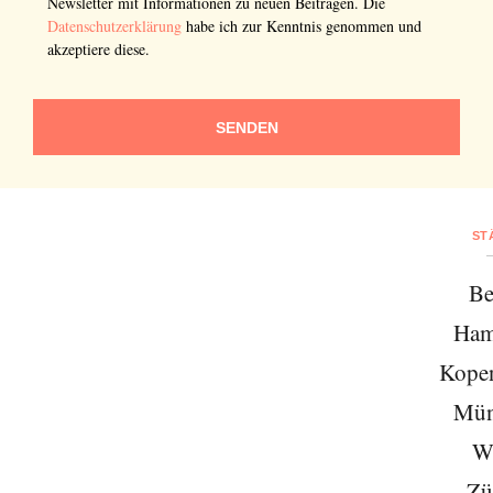
Newsletter mit Informationen zu neuen Beiträgen. Die
Datenschutzerklärung
habe ich zur Kenntnis genommen und
akzeptiere diese.
SENDEN
ST
Be
Ham
Kope
Mün
W
Zü