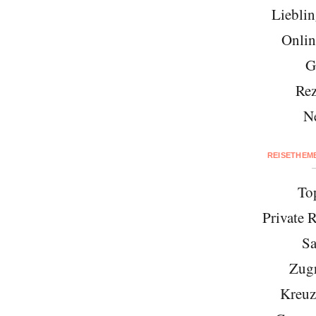
Lieblin
Onlin
G
Rez
N
REISETHEM
To
Private 
Sa
Zugr
Kreuz