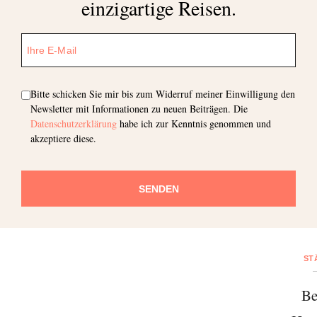
einzigartige Reisen.
Bitte schicken Sie mir bis zum Widerruf meiner Einwilligung den
Newsletter mit Informationen zu neuen Beiträgen. Die
Datenschutzerklärung
habe ich zur Kenntnis genommen und
akzeptiere diese.
SENDEN
Abonnieren Sie unseren Newsletter
Entdecken Sie jede Woche neue schöne
Orte, handverlesene Geheimtipps und
ST
einzigartige Reisen.
Be