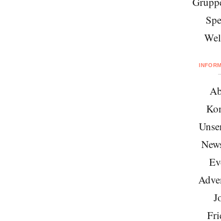
Gruppe
Spe
Wel
INFOR
Ab
Kon
Unse
News
Ev
Adver
J
Fri