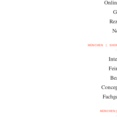
Onlin
G
Rez
N
MÜNCHEN
|
SHO
Inte
Fei
Be
Concep
Fachge
MÜNCHEN |