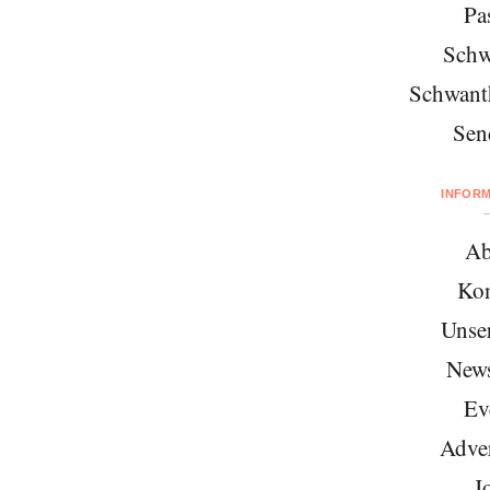
Pa
Schw
Schwant
Sen
INFOR
Ab
Kon
Unse
News
Ev
Adver
J