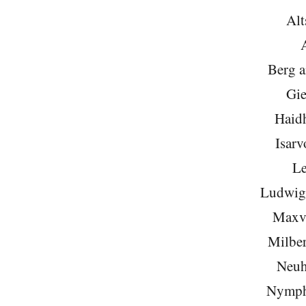
Alt
Berg 
Gie
Haid
Isarv
Le
Ludwigs
Maxvo
Milber
Neuh
Nymph