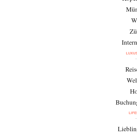
Mün
W
Zü
Intern
LUXU
Reis
Wel
Ho
Buchung
LIF
Lieblin