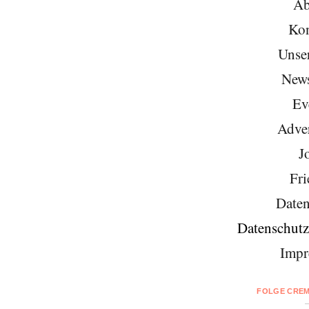
Ab
Kon
Unse
News
Ev
Adver
J
Fri
Daten
Datenschutz
Impr
FOLGE CREM