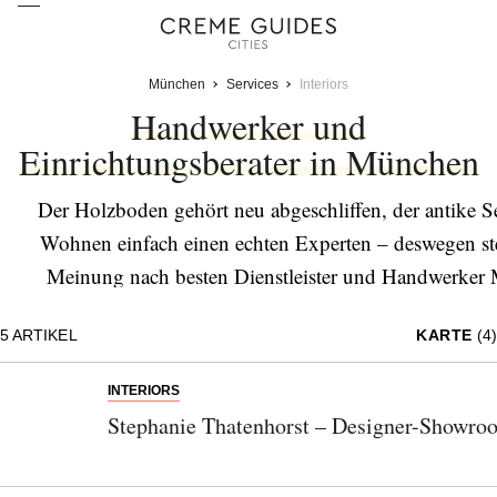
München
Services
Interiors
Handwerker und
Einrichtungsberater in München
Der Holzboden gehört neu abgeschliffen, der antike 
Wohnen einfach einen echten Experten – deswegen ste
Meinung nach besten Dienstleister und Handwerker 
Tapezierer, Schreiner und Polsterer genauso wie Innenar
5
ARTIKEL
KARTE
(4)
immer Ausschau nac
INTERIORS
Stephanie Thatenhorst – Designer-Showro