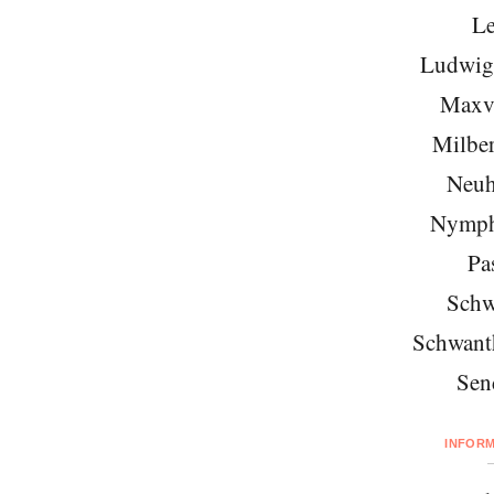
Le
Ludwigs
Maxvo
Milber
Neuh
Nymph
Pa
Schw
Schwant
Sen
INFOR