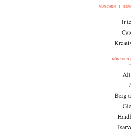
MÜNCHEN
|
SER
Inte
Cat
Kreati
MÜNCHEN |
Alt
Berg 
Gie
Haid
Isarv