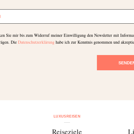
Bitte schicken Sie mir bis zum Widerruf meiner
Einwilligung den Newsletter mit Informationen zu
neuen Beiträgen. Die
Datenschutzerklärung
habe ich
zur Kenntnis genommen und akzeptiere diese.
cken Sie mir bis zum Widerruf meiner Einwilligung den Newsletter mit Informa
SENDEN
rägen. Die
Datenschutzerklärung
habe ich zur Kenntnis genommen und akzeptie
SENDE
LUXUSREISEN
Reiseziele
L