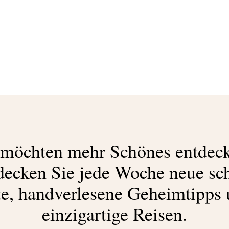
Abonnieren Sie
unseren Newsletter
Entdecken Sie jede Woche neue schöne
 möchten mehr Schönes entdec
Orte, handverlesene Geheimtipps und
einzigartige Reisen.
decken Sie jede Woche neue sc
e, handverlesene Geheimtipps
einzigartige Reisen.