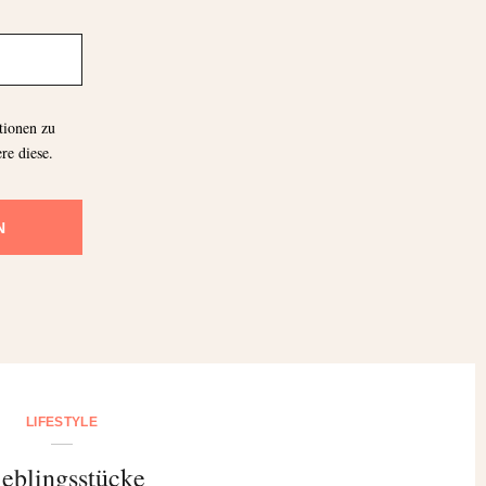
tionen zu
re diese.
N
LIFESTYLE
ieblingsstücke