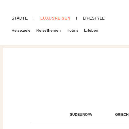
STÄDTE
I
LUXUSREISEN
I
LIFESTYLE
Reiseziele
Reisethemen
Hotels
Erleben
CREME GUIDES
Montenegro
SÜDEUROPA
GRIEC