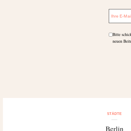
Bitte schi
neuen Beit
STÄDTE
Berlin