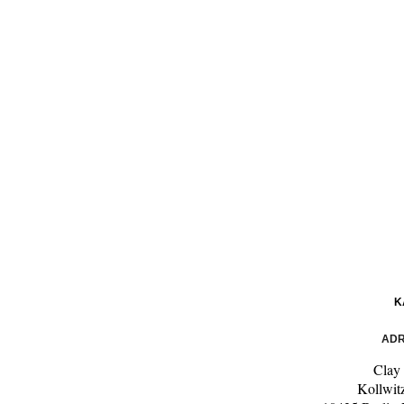
K
ADR
Clay 
Kollwit