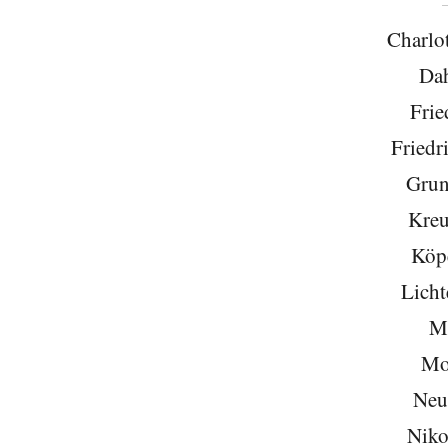
Charlo
Da
Frie
Friedr
Grun
Kreu
Köp
Licht
Mi
Mo
Neu
Niko