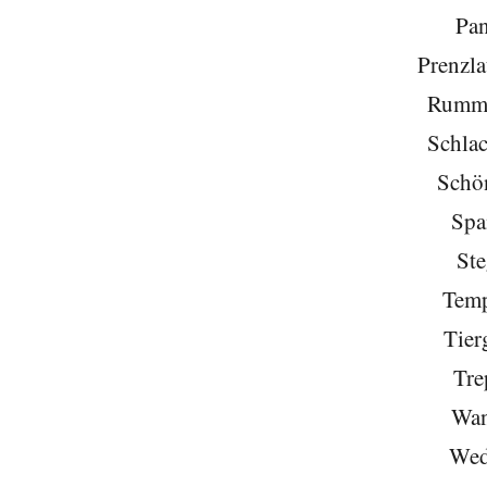
Pa
Prenzla
Rumme
Schlac
Schö
Spa
Ste
Temp
Tier
Tre
Wan
Wed