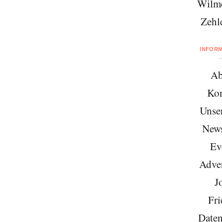
Wilme
Zehl
INFOR
Ab
Kon
Unse
News
Ev
Adver
J
Fri
Daten