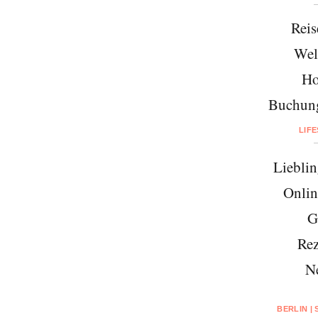
Reis
Wel
Ho
Buchung
LIF
Lieblin
Onlin
G
Rez
N
BERLIN |