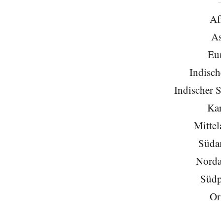
Af
As
Eu
Indisch
Indischer 
Kar
Mittel
Süda
Norda
Südp
Or