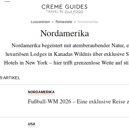
Luxusreisen
Reiseziele
Nordamerika
Nordamerika
Nordamerika begeistert mit atemberaubender Natur, 
luxuriösen Lodges in Kanadas Wildnis über exklusive St
Hotels in New York – hier trifft grenzenlose Weite auf s
Grand Canyon, eine Gourmetreise durch Napa Valley o
9
ARTIKEL
Nordamerika bietet Luxusreise
NORDAMERIKA
Fußball-WM 2026 – Eine exklusive Reise 
USA