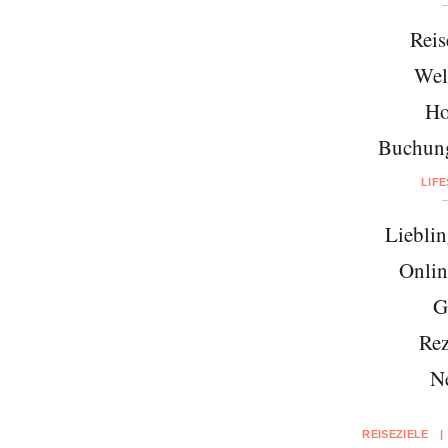
Reis
Wel
Ho
Buchung
LIF
Lieblin
Onlin
G
Rez
N
REISEZIELE
|