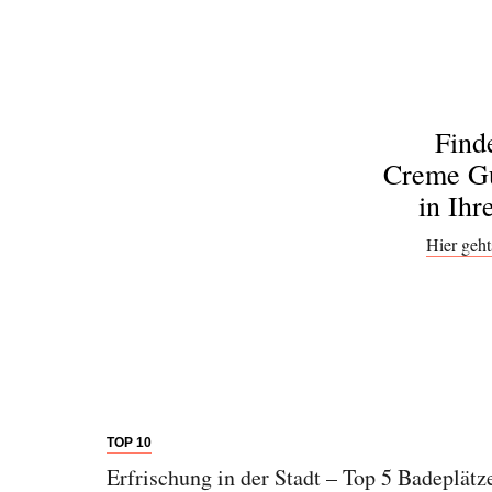
Find
Creme Gu
in Ihr
Hier geht
TOP 10
Erfrischung in der Stadt – Top 5 Badeplätz