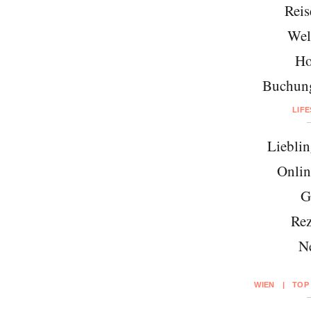
Reis
Wel
Ho
Buchung
LIF
Lieblin
Onlin
G
Rez
N
WIEN
|
TOP 