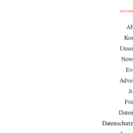
INFOR
Ab
Kon
Unse
News
Ev
Adver
J
Fri
Daten
Datenschutz