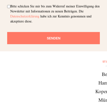
Bitte schicken Sie mir bis zum Widerruf meiner Einwilligung den
Newsletter mit Informationen zu neuen Beiträgen. Die
Datenschutzerklärung
habe ich zur Kenntnis genommen und
akzeptiere diese.
SENDEN
ST
Be
Ham
Kope
Mün
Abonnieren Sie unseren Newsletter