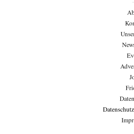
Ab
Kon
Unse
News
Ev
Adver
J
Fri
Daten
Datenschutz
Impr