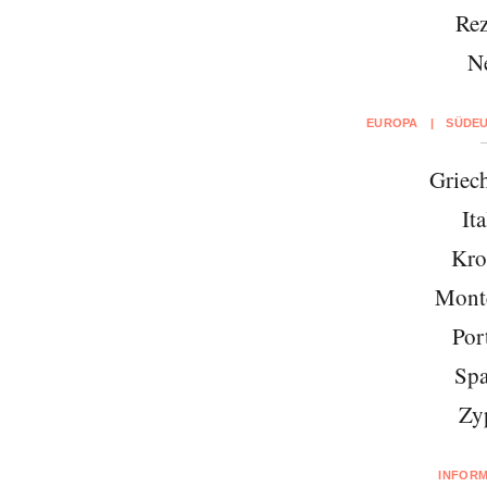
Rez
N
EUROPA
|
SÜDE
Griec
It
Kro
Mont
Por
Spa
Zy
INFOR