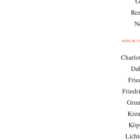
G
Rez
N
BERLIN |
Charlo
Da
Frie
Friedr
Grun
Kreu
Köp
Licht