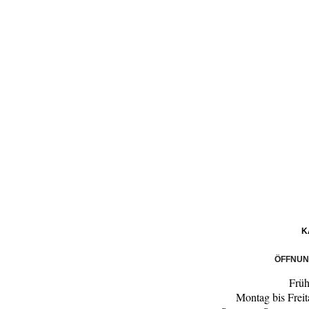
K
ÖFFNUN
Früh
Montag bis Frei