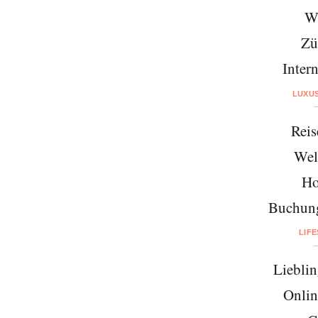
W
Zü
Intern
LUXU
Reis
Wel
Ho
Buchung
LIF
Lieblin
Onlin