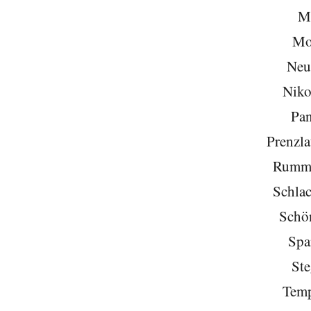
Mi
Mo
Neu
Niko
Pa
Prenzla
Rumme
Schlac
Schö
Spa
Ste
Temp