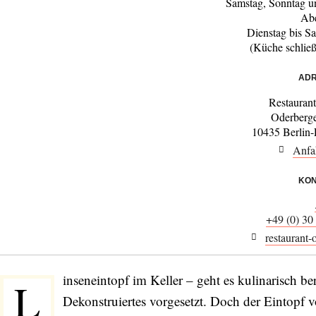
Samstag, Sonntag u
Ab
Dienstag bis S
(Küche schlie
ADR
Restauran
Oderberge
10435 Berlin-
Anfa
KON
+49 (0) 30
restaurant-
inseneintopf im Keller – geht es kulinarisch b
L
Dekonstruiertes vorgesetzt. Doch der Eintopf vo