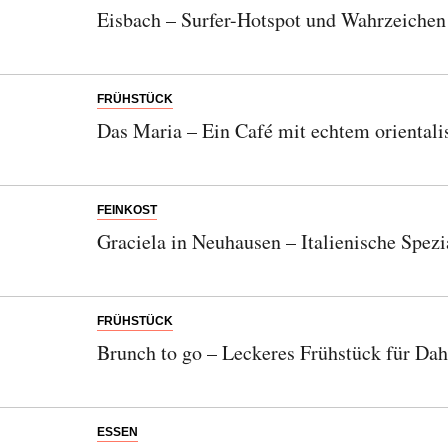
Eisbach – Surfer-Hotspot und Wahrzeiche
Bitte schicken Sie mir bis zum Widerruf meiner
Einwilligung den Newsletter mit Informationen zu
neuen Beiträgen. Die
Datenschutzerklärung
habe ich
FRÜHSTÜCK
zur Kenntnis genommen und akzeptiere diese.
Das Maria – Ein Café mit echtem orientali
SENDEN
FEINKOST
Graciela in Neuhausen – Italienische Spez
FRÜHSTÜCK
Brunch to go – Leckeres Frühstück für Da
ESSEN