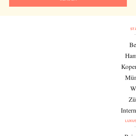
ST
Be
Ham
Kope
Mün
W
Zü
Intern
LUXU