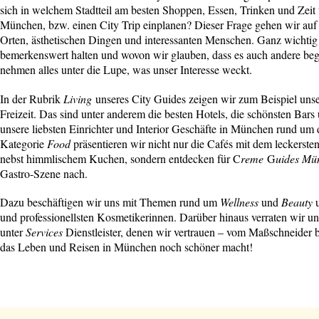
sich in welchem Stadtteil am besten Shoppen, Essen, Trinken und Zeit 
München, bzw. einen City Trip einplanen? Dieser Frage gehen wir au
Orten, ästhetischen Dingen und interessanten Menschen. Ganz wichtig 
bemerkenswert halten und wovon wir glauben, dass es auch andere beg
nehmen alles unter die Lupe, was unser Interesse weckt.
In der Rubrik
Living
unseres City Guides zeigen wir zum Beispiel un
Freizeit. Das sind unter anderem die besten Hotels, die schönsten Ba
unsere liebsten Einrichter und Interior Geschäfte in München rund um
Kategorie
Food
präsentieren wir nicht nur die Cafés mit dem leckers
nebst himmlischem Kuchen, sondern entdecken für C
reme
G
uides Mü
Gastro-Szene nach.
Dazu beschäftigen wir uns mit Themen rund um
Wellness
und
Beauty
und professionellsten Kosmetikerinnen. Darüber hinaus verraten wir un
unter
Services
Dienstleister, denen wir vertrauen – vom Maßschneider 
das Leben und Reisen in München noch schöner macht!