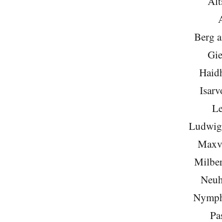
Alt
Berg 
Gie
Haid
Isarv
Le
Ludwigs
Maxvo
Milber
Neuh
Nymph
Pa