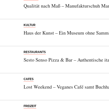
Qualität nach Maß – Manufakturschuh Mar
KULTUR
Haus der Kunst – Ein Museum ohne Samm
RESTAURANTS
Sesto Senso Pizza & Bar – Authentische it
Abonnieren Sie unseren Newsletter
CAFES
Entdecken Sie jede Woche neue schöne
Lost Weekend – Veganes Café samt Buchh
Orte, handverlesene Geheimtipps und
einzigartige Reisen.
FREIZEIT