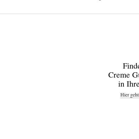
Find
Creme Gu
in Ihr
Hier geht