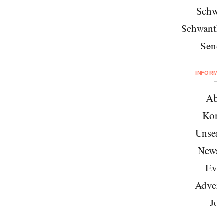
Schw
Schwant
Sen
INFOR
Ab
Kon
Unse
News
Ev
Adver
J