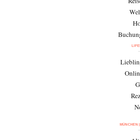
Reis
Wel
Ho
Buchung
LIF
Lieblin
Onlin
G
Rez
N
MÜNCHEN |