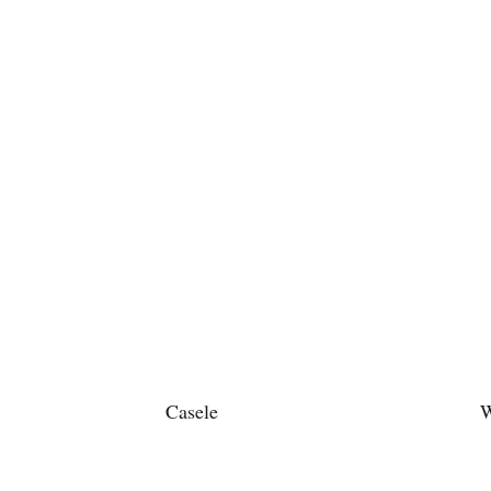
Casele
W