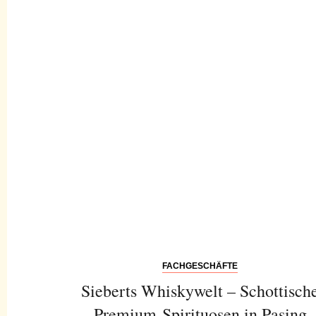
FACHGESCHÄFTE
Sieberts Whiskywelt – Schottisch
Premium-Spirituosen in Pasing