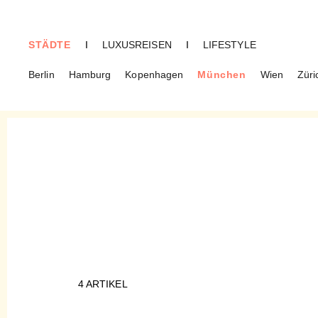
STÄDTE
I
LUXUSREISEN
I
LIFESTYLE
Berlin
Hamburg
Kopenhagen
München
Wien
Züri
MÜNCHEN
Pasing
4
ARTIKEL