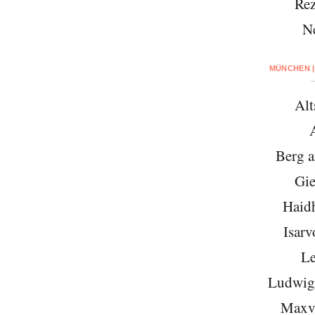
Rez
N
MÜNCHEN |
Alt
Berg 
Gie
Haid
Isarv
Le
Ludwigs
Maxvo