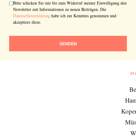
Bitte schicken Sie mir bis zum Widerruf meiner Einwilligung den
SENDEN
Newsletter mit Informationen zu neuen Beiträgen. Die
Datenschutzerklärung
habe ich zur Kenntnis genommen und
akzeptiere diese.
SENDEN
ST
Be
Ham
Kope
Mün
W