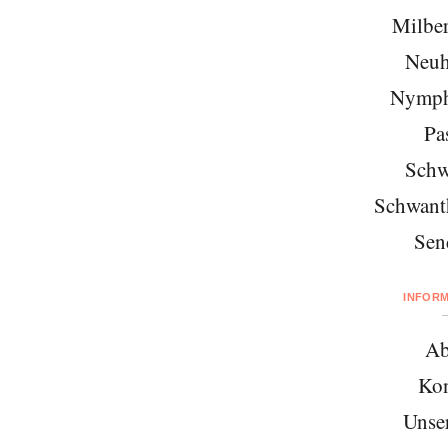
Milber
Neuh
Nymph
Pa
Schw
Schwant
Sen
INFOR
Ab
Kon
Unse