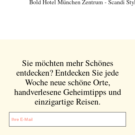
Bold Hotel München Zentrum - Scandi Styl
Abonnieren Sie unseren Newsletter
Entdecken Sie jede Woche neue schöne
Sie möchten mehr Schönes
Orte, handverlesene Geheimtipps und
einzigartige Reisen.
entdecken?
Entdecken Sie jede
Woche neue schöne Orte,
handverlesene Geheimtipps und
einzigartige Reisen.
Bitte schicken Sie mir bis zum Widerruf meiner
Einwilligung den Newsletter mit Informationen zu
neuen Beiträgen. Die
Datenschutzerklärung
habe ich
zur Kenntnis genommen und akzeptiere diese.