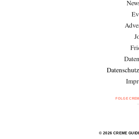
News
Ev
Adver
J
Fri
Daten
Datenschutz
Impr
FOLGE CREM
© 2026 CREME GUID