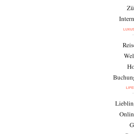
Zü
Intern
LUXU
Reis
Wel
Ho
Buchung
LIF
Lieblin
Onlin
G