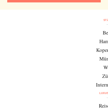
ST
Be
Ham
Kope
Mün
W
Zü
Intern
LUXU
Reis