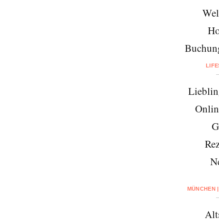
Wel
Ho
Buchung
LIF
Lieblin
Onlin
G
Rez
N
MÜNCHEN |
Alt