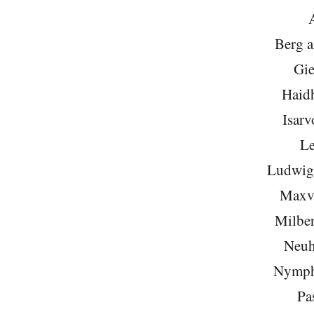
Berg 
Gie
Haid
Isarv
Le
Ludwigs
Maxvo
Milber
Neuh
Nymph
Pa