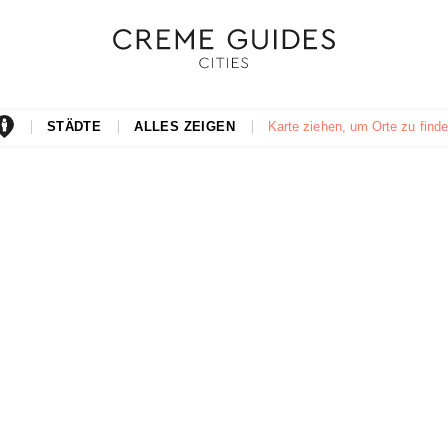
STÄDTE
ALLES ZEIGEN
Karte ziehen, um Orte zu find
Abonnieren Sie
unseren Newsletter
Entdecken Sie jede Woche neue schöne