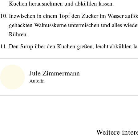
Kuchen herausnehmen und abkühlen lassen.
Inzwischen in einem Topf den Zucker im Wasser auflö
gehackten Walnusskerne untermischen und alles wieder e
Rühren.
Abonnieren Sie unseren Newsletter
Den Sirup über den Kuchen gießen, leicht abkühlen la
Entdecken Sie jede Woche neue schöne
Orte, handverlesene Geheimtipps und
einzigartige Reisen.
Jule Zimmermann
Autorin
Bitte schicken Sie mir bis zum Widerruf meiner
Einwilligung den Newsletter mit Informationen zu
neuen Beiträgen. Die
Datenschutzerklärung
habe ich
zur Kenntnis genommen und akzeptiere diese.
Weitere inter