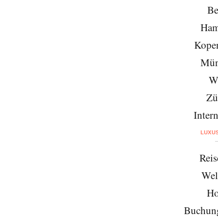
Be
Ham
Kope
Mün
W
Zü
Intern
LUXU
Reis
Wel
Ho
Buchung