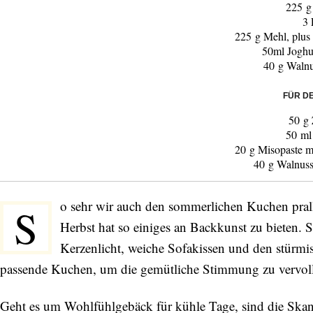
225 g
3 
225 g Mehl, plu
50ml Joghu
40 g Waln
FÜR D
50 g
50 ml
20 g Misopaste m
40 g Walnuss
o sehr wir auch den sommerlichen Kuchen prall 
S
Herbst hat so einiges an Backkunst zu bieten. 
Kerzenlicht, weiche Sofakissen und den stürmi
passende Kuchen, um die gemütliche Stimmung zu vervoll
Geht es um Wohlfühlgebäck für kühle Tage, sind die Skand