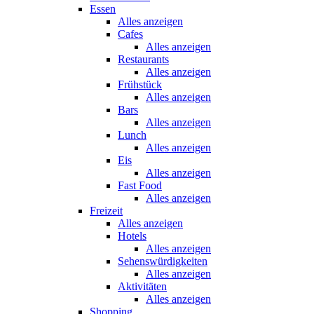
Essen
Alles anzeigen
Cafes
Alles anzeigen
Restaurants
Alles anzeigen
Frühstück
Alles anzeigen
Bars
Alles anzeigen
Lunch
Alles anzeigen
Eis
Alles anzeigen
Fast Food
Alles anzeigen
Freizeit
Alles anzeigen
Hotels
Alles anzeigen
Sehenswürdigkeiten
Alles anzeigen
Aktivitäten
Alles anzeigen
Shopping