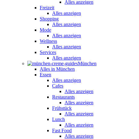
Alles anzeigen
Freizeit
Alles anzeigen
Shopping
Alles anzeigen
Mode
Alles anzeigen
Wellness
Alles anzeigen
Services
Alles anzeigen
München
Alles in München
Essen
Alles anzeigen
Cafes
Alles anzeigen
Restaurants
Alles anzeigen
Frühstück
Alles anzeigen
Lunch
Alles anzeigen
Fast Food
Alles anzeigen