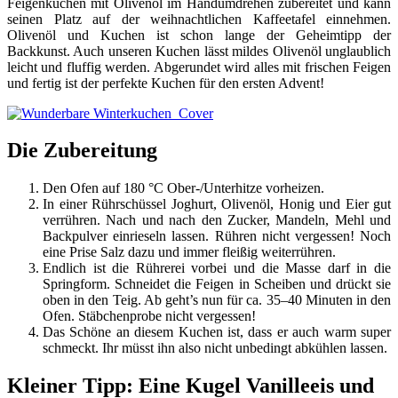
Feigenkuchen mit Olivenöl im Handumdrehen zubereitet und kann
seinen Platz auf der weihnachtlichen Kaffeetafel einnehmen.
Olivenöl und Kuchen ist schon lange der Geheimtipp der
Backkunst. Auch unseren Kuchen lässt mildes Olivenöl unglaublich
leicht und fluffig werden. Abgerundet wird alles mit frischen Feigen
und fertig ist der perfekte Kuchen für den ersten Advent!
Die Zubereitung
Den Ofen auf 180 °C Ober-/Unterhitze vorheizen.
In einer Rührschüssel Joghurt, Olivenöl, Honig und Eier gut
verrühren. Nach und nach den Zucker, Mandeln, Mehl und
Backpulver einrieseln lassen. Rühren nicht vergessen! Noch
eine Prise Salz dazu und immer fleißig weiterrühren.
Endlich ist die Rührerei vorbei und die Masse darf in die
Springform. Schneidet die Feigen in Scheiben und drückt sie
oben in den Teig. Ab geht’s nun für ca. 35–40 Minuten in den
Ofen. Stäbchenprobe nicht vergessen!
Das Schöne an diesem Kuchen ist, dass er auch warm super
schmeckt. Ihr müsst ihn also nicht unbedingt abkühlen lassen.
Kleiner Tipp: Eine Kugel Vanilleeis und