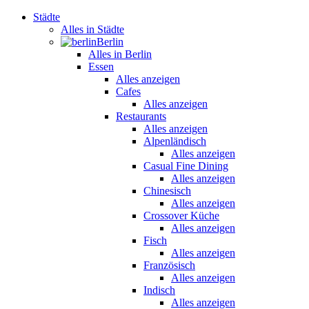
Städte
Alles in Städte
Berlin
Alles in Berlin
Essen
Alles anzeigen
Cafes
Alles anzeigen
Restaurants
Alles anzeigen
Alpenländisch
Alles anzeigen
Casual Fine Dining
Alles anzeigen
Chinesisch
Alles anzeigen
Crossover Küche
Alles anzeigen
Fisch
Alles anzeigen
Französisch
Alles anzeigen
Indisch
Alles anzeigen