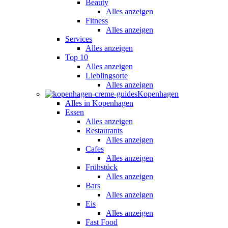
Beauty
Alles anzeigen
Fitness
Alles anzeigen
Services
Alles anzeigen
Top 10
Alles anzeigen
Lieblingsorte
Alles anzeigen
Kopenhagen
Alles in Kopenhagen
Essen
Alles anzeigen
Restaurants
Alles anzeigen
Cafes
Alles anzeigen
Frühstück
Alles anzeigen
Bars
Alles anzeigen
Eis
Alles anzeigen
Fast Food