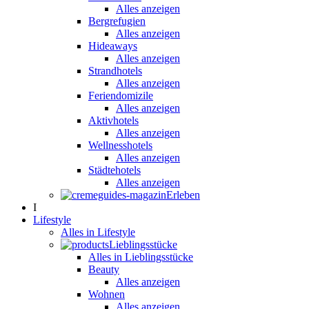
Alles anzeigen
Bergrefugien
Alles anzeigen
Hideaways
Alles anzeigen
Strandhotels
Alles anzeigen
Feriendomizile
Alles anzeigen
Aktivhotels
Alles anzeigen
Wellnesshotels
Alles anzeigen
Städtehotels
Alles anzeigen
Erleben
I
Lifestyle
Alles in Lifestyle
Lieblingsstücke
Alles in Lieblingsstücke
Beauty
Alles anzeigen
Wohnen
Alles anzeigen