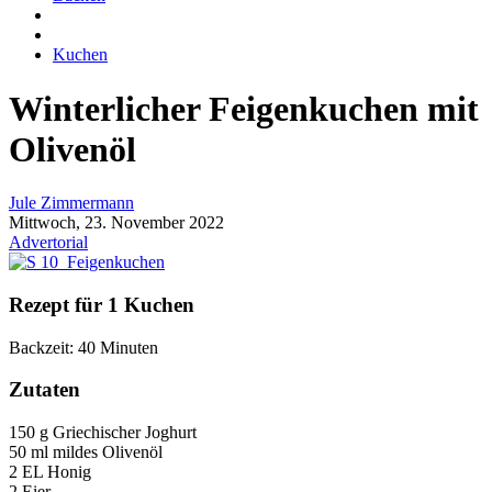
Kuchen
Winterlicher Feigenkuchen
mit
Olivenöl
Jule Zimmermann
Mittwoch, 23. November 2022
Advertorial
Rezept für 1 Kuchen
Backzeit: 40 Minuten
Zutaten
150 g Griechischer Joghurt
50 ml mildes Olivenöl
2 EL Honig
2 Eier