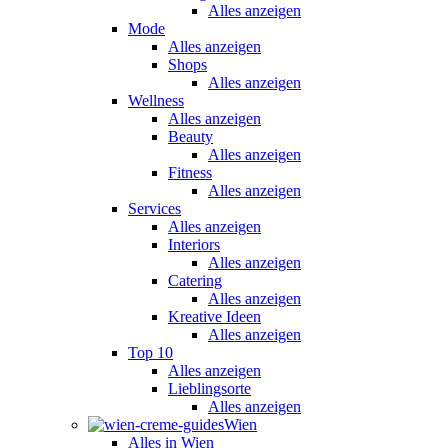
Alles anzeigen
Mode
Alles anzeigen
Shops
Alles anzeigen
Wellness
Alles anzeigen
Beauty
Alles anzeigen
Fitness
Alles anzeigen
Services
Alles anzeigen
Interiors
Alles anzeigen
Catering
Alles anzeigen
Kreative Ideen
Alles anzeigen
Top 10
Alles anzeigen
Lieblingsorte
Alles anzeigen
Wien
Alles in Wien