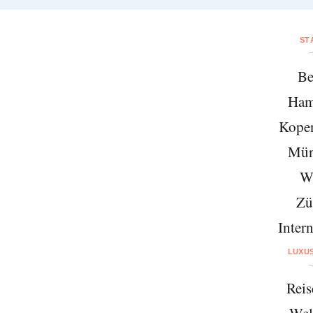
ST
Be
Ham
Kope
Mün
W
Zü
Intern
LUXU
Reis