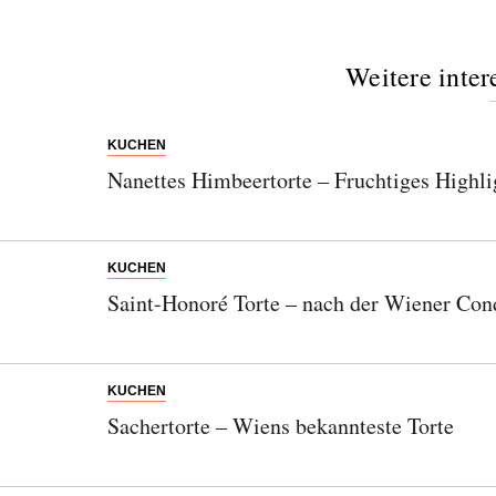
Orte, handverlesene Geheimtipps und
einzigartige Reisen.
Weitere inter
KUCHEN
Bitte schicken Sie mir bis zum Widerruf meiner
Nanettes Himbeertorte – Fruchtiges Highlig
Einwilligung den Newsletter mit Informationen zu
neuen Beiträgen. Die
Datenschutzerklärung
habe ich
zur Kenntnis genommen und akzeptiere diese.
KUCHEN
Saint-Honoré Torte – nach der Wiener Cond
SENDEN
KUCHEN
Sachertorte – Wiens bekannteste Torte