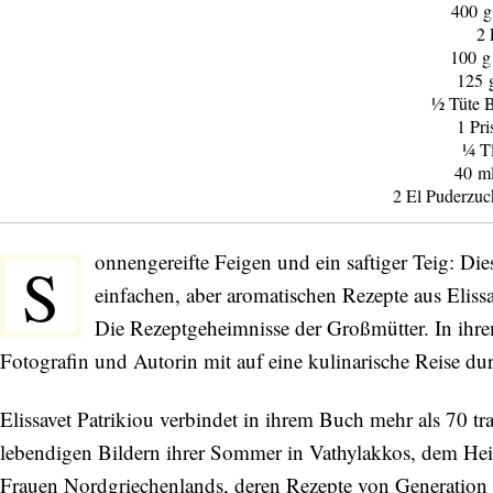
400 g
2 
100 g
125 
½ Tüte 
1 Pri
¼ T
40 m
2 El Puderzuc
onnengereifte Feigen und ein saftiger Teig: Dies
S
einfachen, aber aromatischen Rezepte aus Elis
Die Rezeptgeheimnisse der Großmütter. In ihre
Fotografin und Autorin mit auf eine kulinarische Reise du
Elissavet Patrikiou verbindet in ihrem Buch mehr als 70 t
lebendigen Bildern ihrer Sommer in Vathylakkos, dem Heim
Frauen Nordgriechenlands, deren Rezepte von Generation