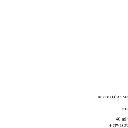
REZEPT FÜR 1 S
ZU
40 ml 
+ etwas z