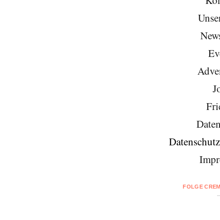
Unse
News
Ev
Adver
J
Fri
Daten
Datenschutz
Impr
FOLGE CREM