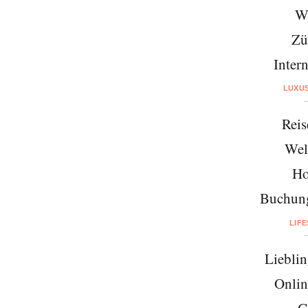
W
Zü
Intern
LUXU
Reis
Wel
Ho
Buchung
LIF
Lieblin
Onlin
G