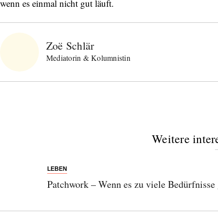
wenn es einmal nicht gut läuft.
Bitte schicken Sie mir bis zum Widerruf meiner
Einwilligung den Newsletter mit Informationen zu
neuen Beiträgen. Die
Datenschutzerklärung
habe ich
Zoë Schlär
zur Kenntnis genommen und akzeptiere diese.
Mediatorin & Kolumnistin
SENDEN
Weitere inter
LEBEN
Patchwork – Wenn es zu viele Bedürfnisse g