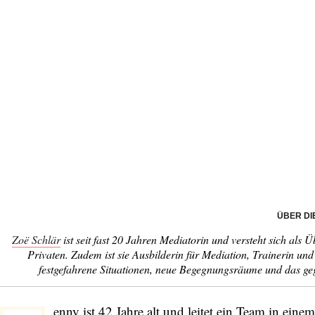
ÜBER DI
Zoë Schlär
ist seit fast 20 Jahren Mediatorin und versteht sich als 
Privaten. Zudem ist sie Ausbilderin für Mediation, Trainerin u
festgefahrene Situationen, neue Begegnungsräume und das geg
enny ist 42 Jahre alt und leitet ein Team in ein