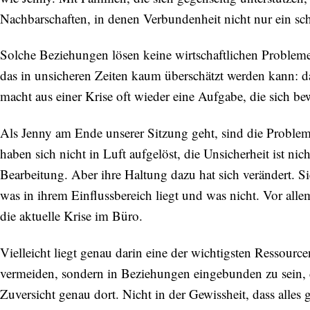
Nachbarschaften, in denen Verbundenheit nicht nur ein sch
Solche Beziehungen lösen keine wirtschaftlichen Probleme
das in unsicheren Zeiten kaum überschätzt werden kann: da
macht aus einer Krise oft wieder eine Aufgabe, die sich bew
Als Jenny am Ende unserer Sitzung geht, sind die Prob
haben sich nicht in Luft aufgelöst, die Unsicherheit ist n
Bearbeitung. Aber ihre Haltung dazu hat sich verändert. Sie
was in ihrem Einflussbereich liegt und was nicht.
Vor allem
Abonnieren Sie unseren Newsletter
die aktuelle Krise im Büro.
Entdecken Sie jede Woche neue schöne
Orte, handverlesene Geheimtipps und
Vielleicht liegt genau darin eine der wichtigsten Ressource
einzigartige Reisen.
vermeiden, sondern in Beziehungen eingebunden zu sein, di
Zuversicht genau dort. Nicht in der Gewissheit, dass alles 