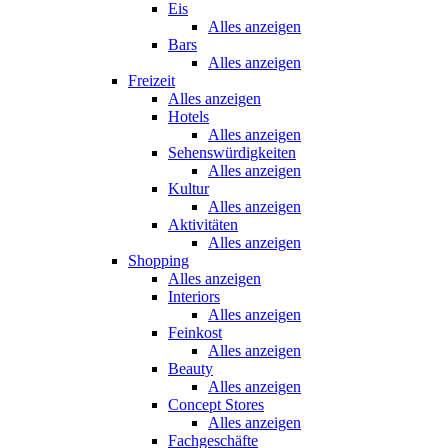
Eis
Alles anzeigen
Bars
Alles anzeigen
Freizeit
Alles anzeigen
Hotels
Alles anzeigen
Sehenswürdigkeiten
Alles anzeigen
Kultur
Alles anzeigen
Aktivitäten
Alles anzeigen
Shopping
Alles anzeigen
Interiors
Alles anzeigen
Feinkost
Alles anzeigen
Beauty
Alles anzeigen
Concept Stores
Alles anzeigen
Fachgeschäfte