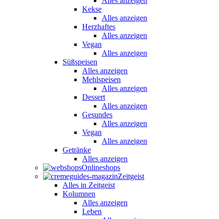
Alles anzeigen
Kekse
Alles anzeigen
Herzhaftes
Alles anzeigen
Vegan
Alles anzeigen
Süßspeisen
Alles anzeigen
Mehlspeisen
Alles anzeigen
Dessert
Alles anzeigen
Gesundes
Alles anzeigen
Vegan
Alles anzeigen
Getränke
Alles anzeigen
Onlineshops
Zeitgeist
Alles in Zeitgeist
Kolumnen
Alles anzeigen
Leben