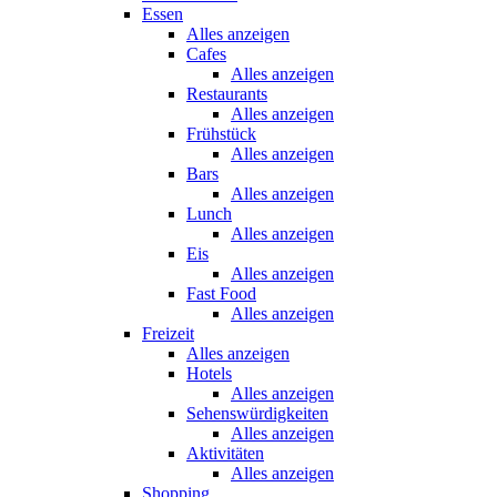
Essen
Alles anzeigen
Cafes
Alles anzeigen
Restaurants
Alles anzeigen
Frühstück
Alles anzeigen
Bars
Alles anzeigen
Lunch
Alles anzeigen
Eis
Alles anzeigen
Fast Food
Alles anzeigen
Freizeit
Alles anzeigen
Hotels
Alles anzeigen
Sehenswürdigkeiten
Alles anzeigen
Aktivitäten
Alles anzeigen
Shopping