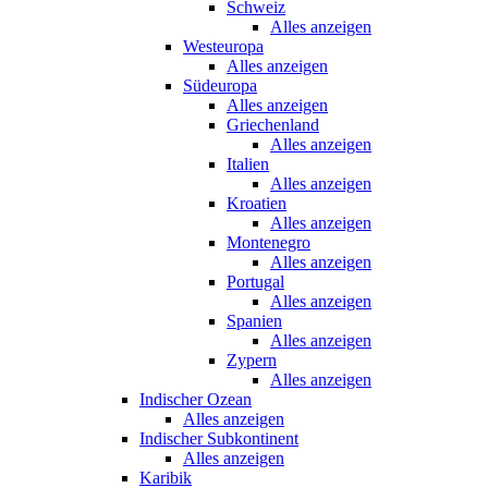
Schweiz
Alles anzeigen
Westeuropa
Alles anzeigen
Südeuropa
Alles anzeigen
Griechenland
Alles anzeigen
Italien
Alles anzeigen
Kroatien
Alles anzeigen
Montenegro
Alles anzeigen
Portugal
Alles anzeigen
Spanien
Alles anzeigen
Zypern
Alles anzeigen
Indischer Ozean
Alles anzeigen
Indischer Subkontinent
Alles anzeigen
Karibik