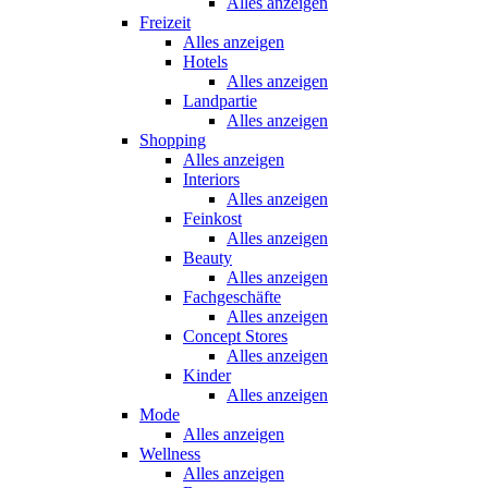
Alles anzeigen
Freizeit
Alles anzeigen
Hotels
Alles anzeigen
Landpartie
Alles anzeigen
Shopping
Alles anzeigen
Interiors
Alles anzeigen
Feinkost
Alles anzeigen
Beauty
Alles anzeigen
Fachgeschäfte
Alles anzeigen
Concept Stores
Alles anzeigen
Kinder
Alles anzeigen
Mode
Alles anzeigen
Wellness
Alles anzeigen