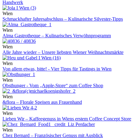
Handwerk
Wien
Schmackhafter Jahresabschluss – Kulinarische Silvester-Tipps
Wien
Alma Gastrotheque – Kulinarisches Verwöhnprogramm
Wien
Alle Jahre wieder – Unsere liebsten Wiener Weihnachtsmärkte
Wien
Von allem etwas, bitte! - Vier Tipps für Tastings in Wien
Wien
Obsthunger - Vom „Apple-Store“ zum Coffee Shop
Wien
&flora – Florale Speisen aus Frauenhand
Wien
Lieben Wir – Kaffeegenuss in Wiens erstem Coffee Concept Store
Wien
Chez Bernard – Französischer Genuss mit Ausblick