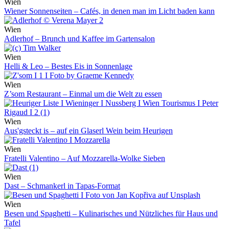
Wien
Wiener Sonnenseiten – Cafés, in denen man im Licht baden kann
Wien
Adlerhof – Brunch und Kaffee im Gartensalon
Wien
Helli & Leo – Bestes Eis in Sonnenlage
Wien
Z’som Restaurant – Einmal um die Welt zu essen
Wien
Aus'gsteckt is – auf ein Glaserl Wein beim Heurigen
Wien
Fratelli Valentino – Auf Mozzarella-Wolke Sieben
Wien
Dast – Schmankerl in Tapas-Format
Wien
Besen und Spaghetti – Kulinarisches und Nützliches für Haus und
Tafel