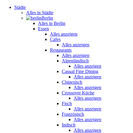
Städte
Alles in Städte
Berlin
Alles in Berlin
Essen
Alles anzeigen
Cafes
Alles anzeigen
Restaurants
Alles anzeigen
Alpenländisch
Alles anzeigen
Casual Fine Dining
Alles anzeigen
Chinesisch
Alles anzeigen
Crossover Küche
Alles anzeigen
Fisch
Alles anzeigen
Französisch
Alles anzeigen
Indisch
Alles anzeigen