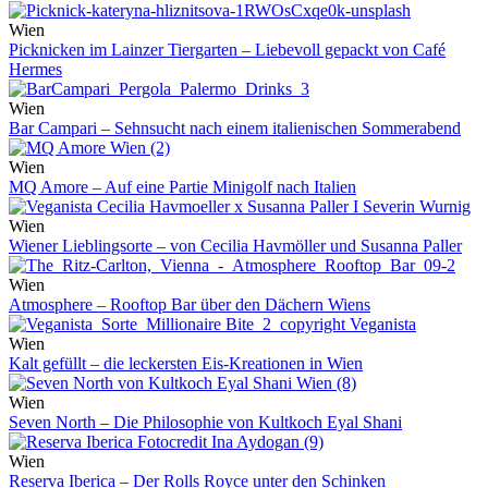
Wien
Picknicken im Lainzer Tiergarten – Liebevoll gepackt von Café
Hermes
Wien
Bar Campari – Sehnsucht nach einem italienischen Sommerabend
Wien
MQ Amore – Auf eine Partie Minigolf nach Italien
Wien
Wiener Lieblingsorte – von Cecilia Havmöller und Susanna Paller
Wien
Atmosphere – Rooftop Bar über den Dächern Wiens
Wien
Kalt gefüllt – die leckersten Eis-Kreationen in Wien
Wien
Seven North – Die Philosophie von Kultkoch Eyal Shani
Wien
Reserva Iberica – Der Rolls Royce unter den Schinken