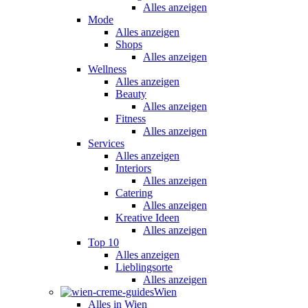
Alles anzeigen
Mode
Alles anzeigen
Shops
Alles anzeigen
Wellness
Alles anzeigen
Beauty
Alles anzeigen
Fitness
Alles anzeigen
Services
Alles anzeigen
Interiors
Alles anzeigen
Catering
Alles anzeigen
Kreative Ideen
Alles anzeigen
Top 10
Alles anzeigen
Lieblingsorte
Alles anzeigen
Wien
Alles in Wien