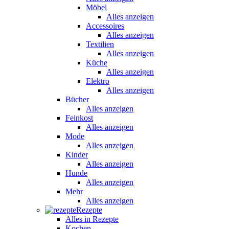
Möbel
Alles anzeigen
Accessoires
Alles anzeigen
Textilien
Alles anzeigen
Küche
Alles anzeigen
Elektro
Alles anzeigen
Bücher
Alles anzeigen
Feinkost
Alles anzeigen
Mode
Alles anzeigen
Kinder
Alles anzeigen
Hunde
Alles anzeigen
Mehr
Alles anzeigen
Rezepte
Alles in Rezepte
Kochen