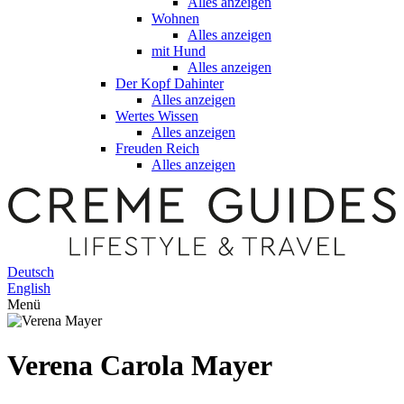
Alles anzeigen
Wohnen
Alles anzeigen
mit Hund
Alles anzeigen
Der Kopf Dahinter
Alles anzeigen
Wertes Wissen
Alles anzeigen
Freuden Reich
Alles anzeigen
Deutsch
English
Menü
Verena Carola Mayer