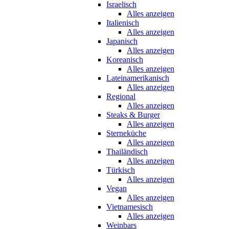
Israelisch
Alles anzeigen
Italienisch
Alles anzeigen
Japanisch
Alles anzeigen
Koreanisch
Alles anzeigen
Lateinamerikanisch
Alles anzeigen
Regional
Alles anzeigen
Steaks & Burger
Alles anzeigen
Sterneküche
Alles anzeigen
Thailändisch
Alles anzeigen
Türkisch
Alles anzeigen
Vegan
Alles anzeigen
Vietnamesisch
Alles anzeigen
Weinbars