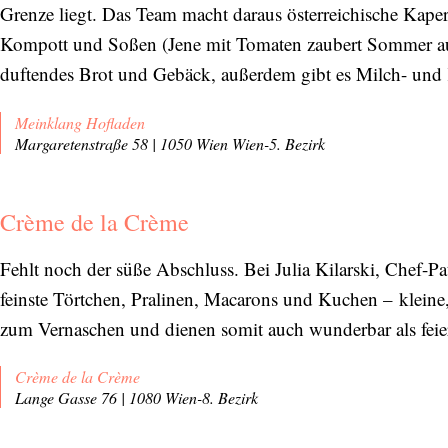
Grenze liegt. Das Team macht daraus österreichische Kap
Kompott und Soßen (Jene mit Tomaten zaubert Sommer auf
duftendes Brot und Gebäck, außerdem gibt es Milch- und 
Meinklang Hofladen
Abonnieren Sie unseren Newsletter
Margaretenstraße 58 | 1050 Wien Wien-5. Bezirk
Entdecken Sie jede Woche neue schöne
Orte, handverlesene Geheimtipps und
Crème de la Crème
einzigartige Reisen.
Fehlt noch der süße Abschluss. Bei Julia Kilarski, Chef-P
feinste Törtchen, Pralinen, Macarons und Kuchen – kleine, 
zum Vernaschen und dienen somit auch wunderbar als feierli
Bitte schicken Sie mir bis zum Widerruf meiner
Einwilligung den Newsletter mit Informationen zu
Crème de la Crème
neuen Beiträgen. Die
Datenschutzerklärung
habe ich
Lange Gasse 76 | 1080 Wien-8. Bezirk
zur Kenntnis genommen und akzeptiere diese.