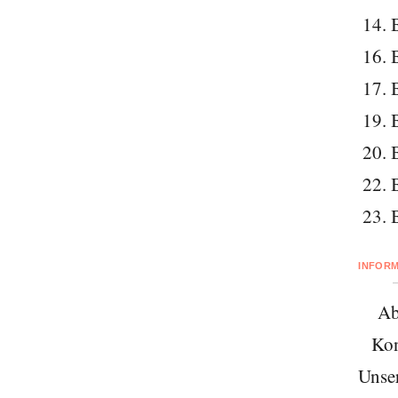
14. 
16. 
17. 
19. 
20. 
22. 
23. 
INFOR
Ab
Kon
Unse