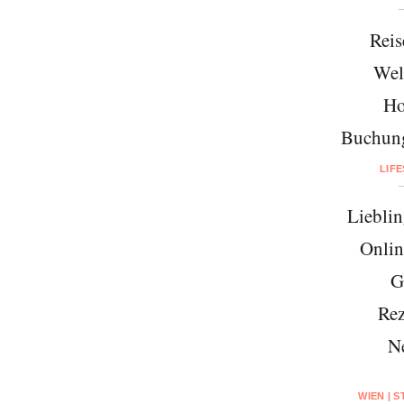
Reis
Wel
Ho
Buchung
LIF
Lieblin
Onlin
G
Rez
N
WIEN | 