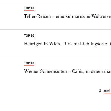
TOP 10
Teller-Reisen – eine kulinarische Weltreis
TOP 10
Heurigen in Wien – Unsere Lieblingsorte 
TOP 10
Wiener Sonnenseiten – Cafés, in denen ma
meh