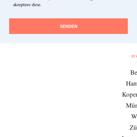
akzeptiere diese.
SENDEN
ST
Be
Ham
Kope
Mün
W
Zü