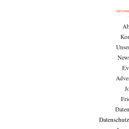
INFOR
Ab
Kon
Unse
News
Ev
Adver
J
Fri
Daten
Datenschutz