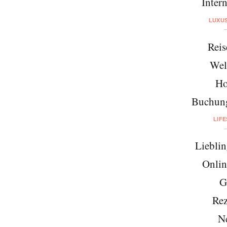
Intern
LUXU
Reis
Wel
Ho
Buchung
LIF
Lieblin
Onlin
G
Rez
N