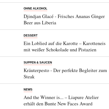
Abonnieren Sie unseren Newsletter
OHNE ALKOHOL
Entdecken Sie jede Woche neue schöne
Djindjan Glacé - Frisches Ananas Ginger
Orte, handverlesene Geheimtipps und
Beer aus Liberia
einzigartige Reisen.
DESSERT
Ein Loblied auf die Karotte – Karotteneis
mit weißer Schokolade und Pistazien
Bitte schicken Sie mir bis zum Widerruf meiner
Einwilligung den Newsletter mit Informationen zu
SUPPEN & SAUCEN
neuen Beiträgen. Die
Datenschutzerklärung
habe ich
zur Kenntnis genommen und akzeptiere diese.
Kräuterpesto - Der perfekte Begleiter zum
Steak
SENDEN
NEWS
And the Winner is... – Liapure Atelier
erhält den Bunte New Faces Award