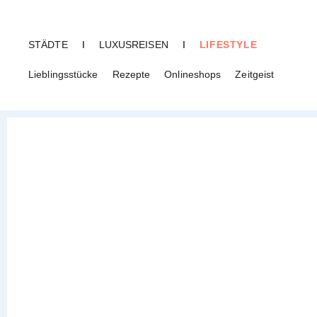
STÄDTE
I
LUXUSREISEN
I
LIFESTYLE
Lieblingsstücke
Rezepte
Onlineshops
Zeitgeist
CREME GUIDES
Karte