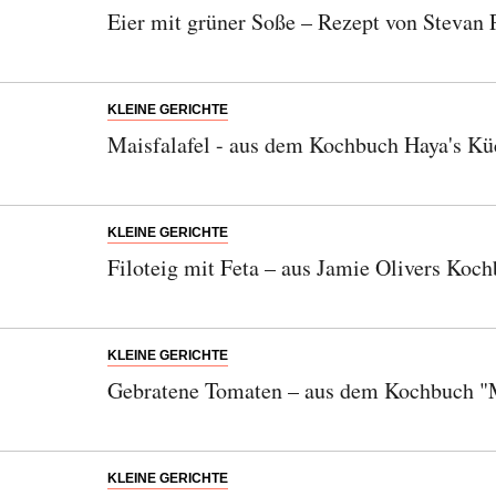
Eier mit grüner Soße – Rezept von Stevan 
Bitte schicken Sie mir bis zum Widerruf meiner
KLEINE GERICHTE
Einwilligung den Newsletter mit Informationen zu
neuen Beiträgen. Die
Datenschutzerklärung
habe ich
Maisfalafel - aus dem Kochbuch Haya's K
zur Kenntnis genommen und akzeptiere diese.
SENDEN
KLEINE GERICHTE
Filoteig mit Feta – aus Jamie Olivers Koc
KLEINE GERICHTE
Gebratene Tomaten – aus dem Kochbuch "
KLEINE GERICHTE