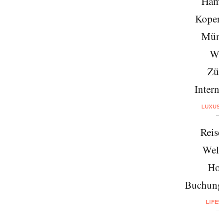
Ham
Kope
Mün
W
Zü
Intern
LUXU
Reis
Wel
Ho
Buchung
LIF