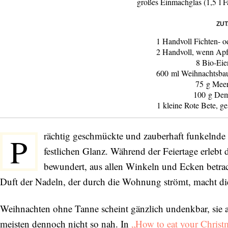
großes Einmachglas (1,5 l 
ZU
1 Handvoll Fichten- 
2 Handvoll, wenn Apf
8 Bio-Eie
600 ml Weihnachtsbau
75 g Meer
100 g Dem
1 kleine Rote Bete, g
rächtig geschmückte und zauberhaft funkelnde
P
festlichen Glanz. Während der Feiertage erlebt 
bewundert, aus allen Winkeln und Ecken betrach
Duft der Nadeln, der durch die Wohnung strömt, macht di
Weihnachten ohne Tanne scheint gänzlich undenkbar, sie al
meisten dennoch nicht so nah. In
„How to eat your Christ