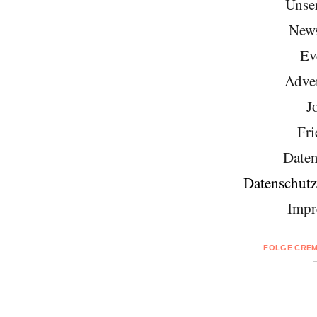
Unse
News
Ev
Adver
J
Fri
Daten
Datenschutz
Impr
FOLGE CREM