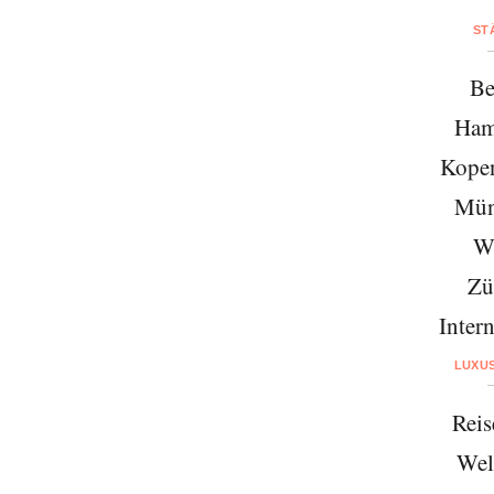
ST
Be
Ham
Kope
Mün
W
Zü
Intern
LUXU
Reis
Wel