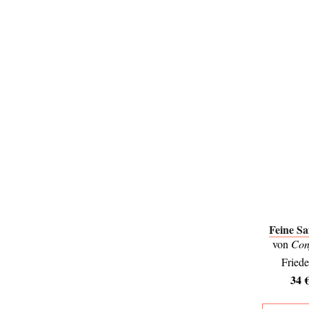
Feine S
von
Con
Fried
34 