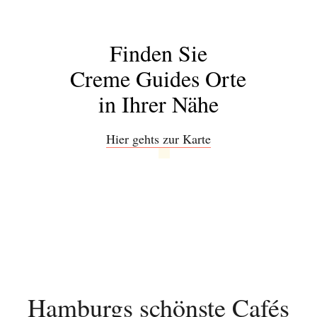
Finden Sie
Creme Guides Orte
in Ihrer Nähe
Hier gehts zur Karte
Abonnieren Sie
unseren Newsletter
Entdecken Sie jede Woche neue schöne
Orte, handverlesene Geheimtipps und
einzigartige Reisen.
Hamburgs schönste Cafés