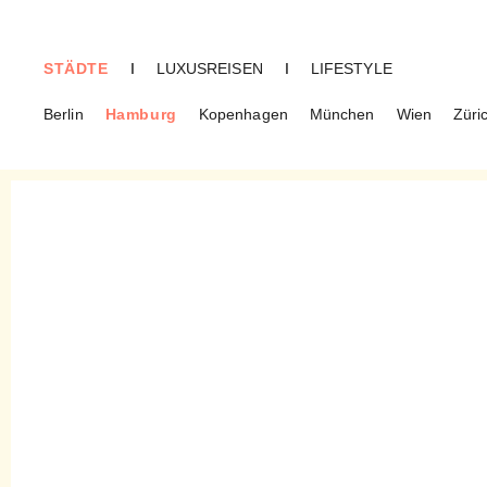
STÄDTE
I
LUXUSREISEN
I
LIFESTYLE
Berlin
Hamburg
Kopenhagen
München
Wien
Züri
CREME GUIDES
Hamburg