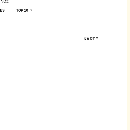
vor.
CES
TOP 10
KARTE