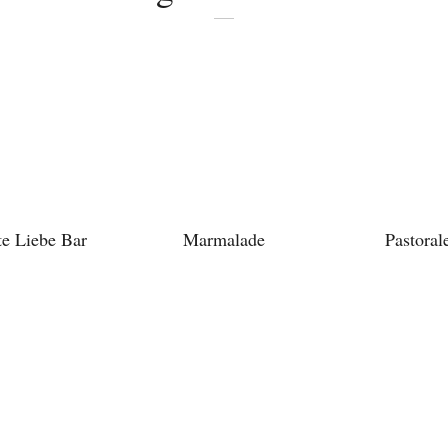
Bitte schicken Sie mir bis zum Widerruf meiner
Einwilligung den Newsletter mit Informationen zu
neuen Beiträgen. Die
Datenschutzerklärung
habe ich
zur Kenntnis genommen und akzeptiere diese.
SENDEN
te Liebe Bar
Marmalade
Pastoral