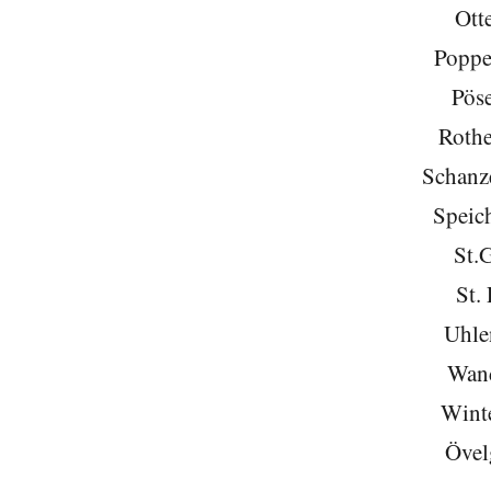
Ott
Poppe
Pöse
Roth
Schanze
Speich
St.
St. 
Uhle
Wan
Wint
Övel