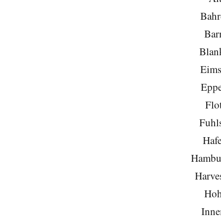
Bahr
Bar
Blan
Eims
Eppe
Flo
Fuhls
Hafe
Hambu
Harve
Hoh
Inne