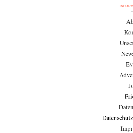
INFOR
Ab
Kon
Unse
News
Ev
Adver
J
Fri
Daten
Datenschutz
Impr