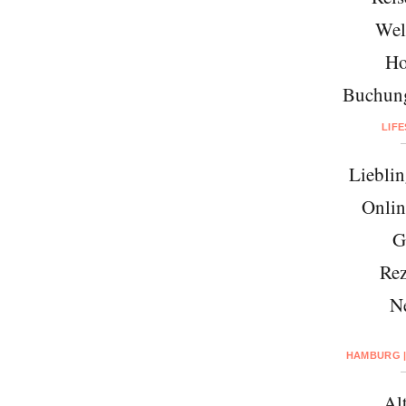
Wel
Ho
Buchung
LIF
Lieblin
Onlin
G
Rez
N
HAMBURG |
Al