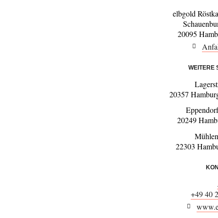
elbgold Röstk
Schauenbur
20095 Hambu
Anfa
WEITERE
Lagers
20357 Hamburg
Eppendor
20249 Hamb
Mühlen
22303 Hambu
KON
+49 40 
www.e