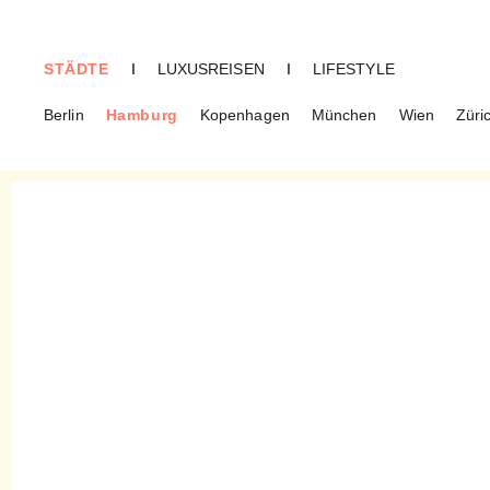
STÄDTE
I
LUXUSREISEN
I
LIFESTYLE
Berlin
Hamburg
Kopenhagen
München
Wien
Züri
HAMBURG
Jö Makrönchen – Schweizer
Spezialität auf
Hamburgerisch