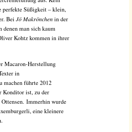
perfekte Süßigkeit – klein,
er. Bei
Jö Makrönchen
in der
 an denen man sich kaum
 Oliver Kohtz kommen in ihrer
er Macaron-Herstellung
Texter in
u machen führte 2012
 Konditor ist, zu der
on Ottensen. Immerhin wurde
uxemburgerli, eine kleinere
n.