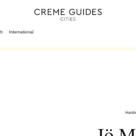
ch
International
Hamb
Jö M