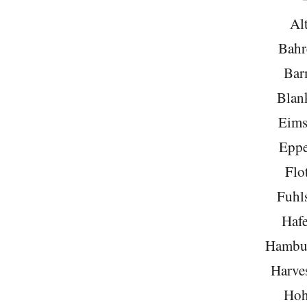
Al
Bahr
Bar
Blan
Eims
Eppe
Flo
Fuhls
Hafe
Hambu
Harve
Hoh