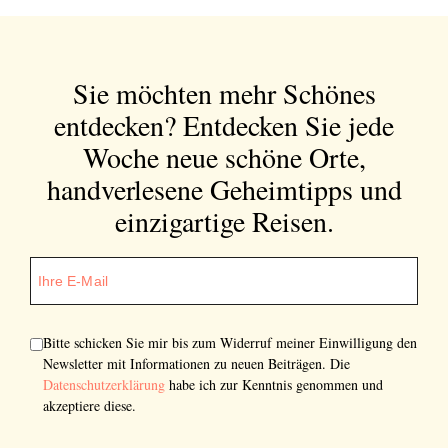
Abonnieren Sie unseren Newsletter
Entdecken Sie jede Woche neue schöne
Sie möchten mehr Schönes
Orte, handverlesene Geheimtipps und
einzigartige Reisen.
entdecken?
Entdecken Sie jede
Woche neue schöne Orte,
handverlesene Geheimtipps und
einzigartige Reisen.
Bitte schicken Sie mir bis zum Widerruf meiner
Einwilligung den Newsletter mit Informationen zu
neuen Beiträgen. Die
Datenschutzerklärung
habe ich
zur Kenntnis genommen und akzeptiere diese.
Bitte schicken Sie mir bis zum Widerruf meiner Einwilligung den
SENDEN
Newsletter mit Informationen zu neuen Beiträgen. Die
Datenschutzerklärung
habe ich zur Kenntnis genommen und
akzeptiere diese.