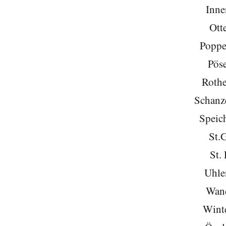
Inne
Ott
Poppe
Pöse
Roth
Schanze
Speich
St.
St. 
Uhle
Wan
Wint