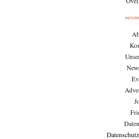
Övel
INFOR
Ab
Kon
Unse
News
Ev
Adver
J
Fri
Daten
Datenschutz