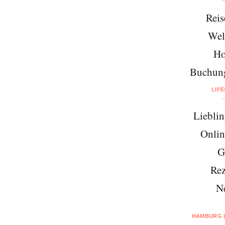
Reis
Wel
Ho
Buchung
LIF
Lieblin
Onlin
G
Rez
N
HAMBURG |