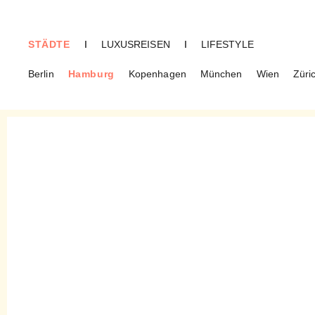
STÄDTE
I
LUXUSREISEN
I
LIFESTYLE
Berlin
Hamburg
Kopenhagen
München
Wien
Züri
HAMBURG
Parea – Griechisches Essen
bei guten Freunden