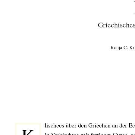
Griechische
Ronja C. Ko
lischees über den Griechen an der Ec
in Verbindung mit fettigem Gyros, 