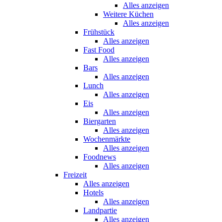
Alles anzeigen
Weitere Küchen
Alles anzeigen
Frühstück
Alles anzeigen
Fast Food
Alles anzeigen
Bars
Alles anzeigen
Lunch
Alles anzeigen
Eis
Alles anzeigen
Biergarten
Alles anzeigen
Wochenmärkte
Alles anzeigen
Foodnews
Alles anzeigen
Freizeit
Alles anzeigen
Hotels
Alles anzeigen
Landpartie
Alles anzeigen