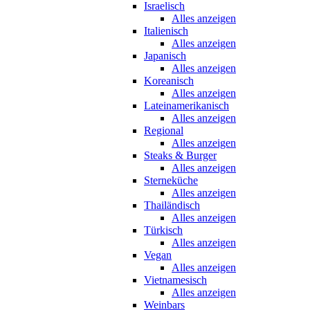
Israelisch
Alles anzeigen
Italienisch
Alles anzeigen
Japanisch
Alles anzeigen
Koreanisch
Alles anzeigen
Lateinamerikanisch
Alles anzeigen
Regional
Alles anzeigen
Steaks & Burger
Alles anzeigen
Sterneküche
Alles anzeigen
Thailändisch
Alles anzeigen
Türkisch
Alles anzeigen
Vegan
Alles anzeigen
Vietnamesisch
Alles anzeigen
Weinbars