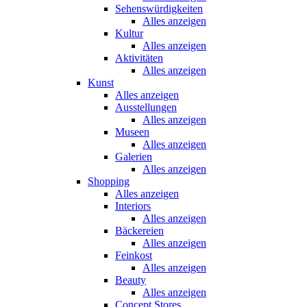
Sehenswürdigkeiten
Alles anzeigen
Kultur
Alles anzeigen
Aktivitäten
Alles anzeigen
Kunst
Alles anzeigen
Ausstellungen
Alles anzeigen
Museen
Alles anzeigen
Galerien
Alles anzeigen
Shopping
Alles anzeigen
Interiors
Alles anzeigen
Bäckereien
Alles anzeigen
Feinkost
Alles anzeigen
Beauty
Alles anzeigen
Concept Stores