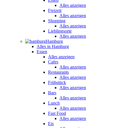
Essen
Alles anzeigen
Freizeit
Alles anzeigen
Shopping
Alles anzeigen
Lieblingsorte
Alles anzeigen
Hamburg
Alles in Hamburg
Essen
Alles anzeigen
Cafes
Alles anzeigen
Restaurants
Alles anzeigen
Frühstück
Alles anzeigen
Bars
Alles anzeigen
Lunch
Alles anzeigen
Fast Food
Alles anzeigen
Eis