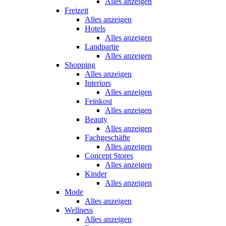
Alles anzeigen
Freizeit
Alles anzeigen
Hotels
Alles anzeigen
Landpartie
Alles anzeigen
Shopping
Alles anzeigen
Interiors
Alles anzeigen
Feinkost
Alles anzeigen
Beauty
Alles anzeigen
Fachgeschäfte
Alles anzeigen
Concept Stores
Alles anzeigen
Kinder
Alles anzeigen
Mode
Alles anzeigen
Wellness
Alles anzeigen