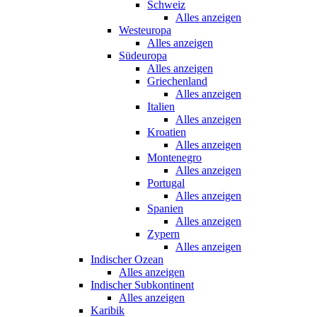
Schweiz
Alles anzeigen
Westeuropa
Alles anzeigen
Südeuropa
Alles anzeigen
Griechenland
Alles anzeigen
Italien
Alles anzeigen
Kroatien
Alles anzeigen
Montenegro
Alles anzeigen
Portugal
Alles anzeigen
Spanien
Alles anzeigen
Zypern
Alles anzeigen
Indischer Ozean
Alles anzeigen
Indischer Subkontinent
Alles anzeigen
Karibik