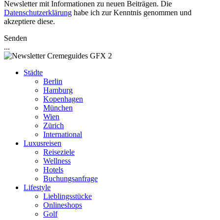
Newsletter mit Informationen zu neuen Beiträgen. Die
Datenschutzerklärung
habe ich zur Kenntnis genommen und
akzeptiere diese.
Senden
...
Städte
Berlin
Hamburg
Kopenhagen
München
Wien
Zürich
International
Luxusreisen
Reiseziele
Wellness
Hotels
Buchungsanfrage
Lifestyle
Lieblingsstücke
Onlineshops
Golf