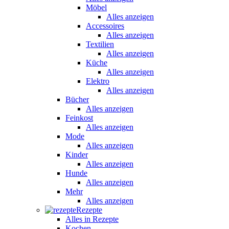
Möbel
Alles anzeigen
Accessoires
Alles anzeigen
Textilien
Alles anzeigen
Küche
Alles anzeigen
Elektro
Alles anzeigen
Bücher
Alles anzeigen
Feinkost
Alles anzeigen
Mode
Alles anzeigen
Kinder
Alles anzeigen
Hunde
Alles anzeigen
Mehr
Alles anzeigen
Rezepte
Alles in Rezepte
Kochen