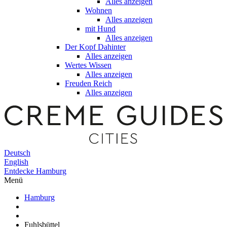
Alles anzeigen
Wohnen
Alles anzeigen
mit Hund
Alles anzeigen
Der Kopf Dahinter
Alles anzeigen
Wertes Wissen
Alles anzeigen
Freuden Reich
Alles anzeigen
Deutsch
English
Entdecke Hamburg
Menü
Hamburg
Fuhlsbüttel