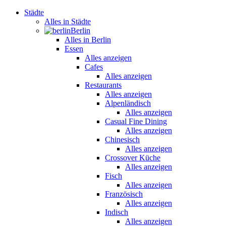
Städte
Alles in Städte
Berlin
Alles in Berlin
Essen
Alles anzeigen
Cafes
Alles anzeigen
Restaurants
Alles anzeigen
Alpenländisch
Alles anzeigen
Casual Fine Dining
Alles anzeigen
Chinesisch
Alles anzeigen
Crossover Küche
Alles anzeigen
Fisch
Alles anzeigen
Französisch
Alles anzeigen
Indisch
Alles anzeigen