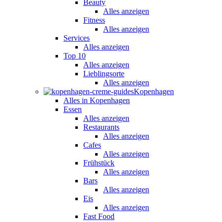
Beauty
Alles anzeigen
Fitness
Alles anzeigen
Services
Alles anzeigen
Top 10
Alles anzeigen
Lieblingsorte
Alles anzeigen
Kopenhagen
Alles in Kopenhagen
Essen
Alles anzeigen
Restaurants
Alles anzeigen
Cafes
Alles anzeigen
Frühstück
Alles anzeigen
Bars
Alles anzeigen
Eis
Alles anzeigen
Fast Food