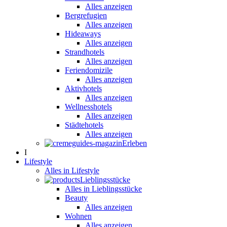
Alles anzeigen
Bergrefugien
Alles anzeigen
Hideaways
Alles anzeigen
Strandhotels
Alles anzeigen
Feriendomizile
Alles anzeigen
Aktivhotels
Alles anzeigen
Wellnesshotels
Alles anzeigen
Städtehotels
Alles anzeigen
Erleben
I
Lifestyle
Alles in Lifestyle
Lieblingsstücke
Alles in Lieblingsstücke
Beauty
Alles anzeigen
Wohnen
Alles anzeigen