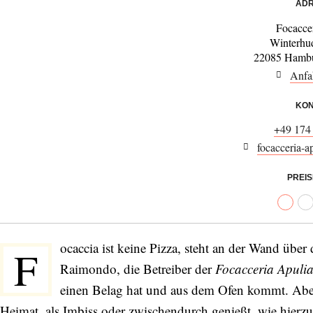
ADR
Focacce
Winterhu
22085 Hambu
Anfa
KON
+49 174
focacceria-ap
PREI
ocaccia ist keine Pizza, steht an der Wand üb
F
Raimondo, die Betreiber der
Focacceria Apuli
einen Belag hat und aus dem Ofen kommt. Aber s
Heimat, als Imbiss oder zwischendurch genießt, wie hierzu