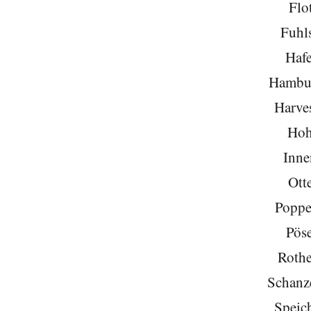
Flo
Fuhls
Hafe
Hambu
Harve
Hoh
Inne
Ott
Poppe
Pöse
Roth
Schanze
Speich