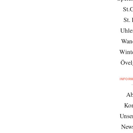
St.
St. 
Uhle
Wan
Wint
Övel
INFOR
Ab
Kon
Unse
News