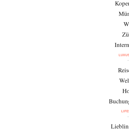
Kope
Mün
W
Zü
Intern
LUXU
Reis
Wel
Ho
Buchung
LIF
Lieblin