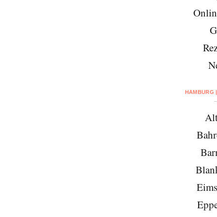
Onlin
G
Rez
N
HAMBURG |
Al
Bahr
Bar
Blan
Eims
Eppe