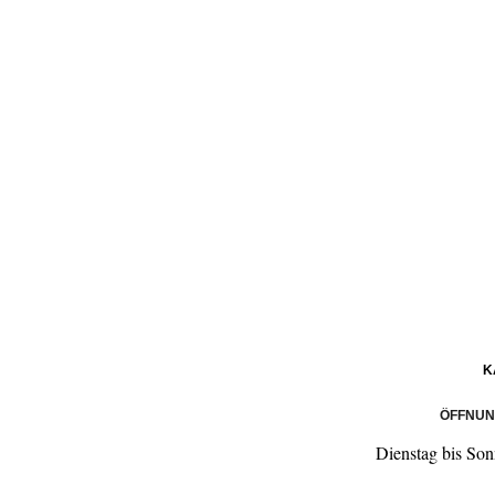
K
ÖFFNUN
Dienstag bis So