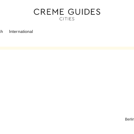
ch
International
Berli