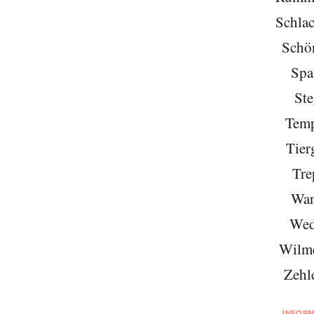
Schlac
Schö
Spa
Ste
Temp
Tier
Tre
Wan
Wed
Wilme
Zehl
INFOR