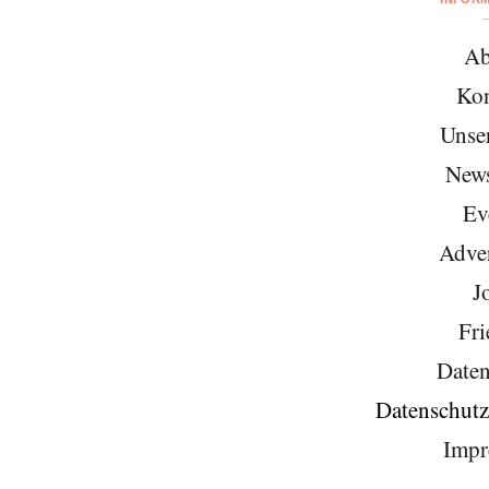
Ab
Kon
Unse
News
Ev
Adver
J
Fri
Daten
Datenschutz
Impr