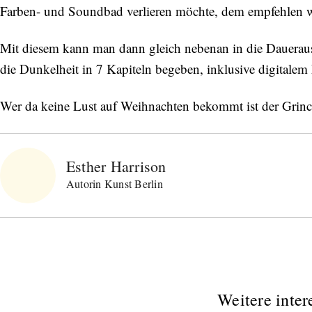
Farben- und Soundbad verlieren möchte, dem empfehlen 
neuen Beiträgen. Die
Datenschutzerklärung
habe ich
zur Kenntnis genommen und akzeptiere diese.
Mit diesem kann man dann gleich nebenan in die Daueraus
SENDEN
die Dunkelheit in 7 Kapiteln begeben, inklusive digital
Wer da keine Lust auf Weihnachten bekommt ist der Grinc
Esther Harrison
Autorin Kunst Berlin
Weitere inter