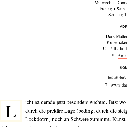
Mittwoch + Donne
Freitag + Sams
Sonntag 1
ADR
Dark Matter
Köpenicke
10317 Berlin 
Anfa
KON
info@darkm
www.dark
icht ist gerade jetzt besonders wichtig. Jetzt w
L
durch die prekäre Lage (bedingt durch die st
Lockdown) noch an Schwere zunimmt. Kunst un