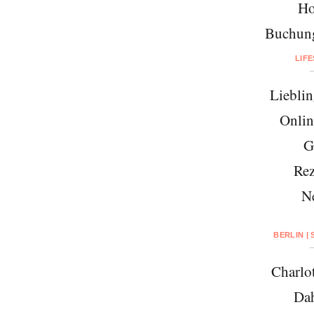
Ho
Buchung
LIF
Lieblin
Onlin
G
Rez
N
BERLIN |
Charlo
Da