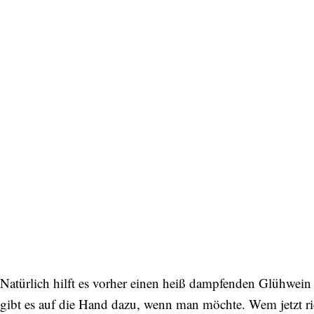
Abonnieren Sie unseren Newsletter
Entdecken Sie jede Woche neue schöne
Orte, handverlesene Geheimtipps und
einzigartige Reisen.
Natürlich hilft es vorher einen heiß dampfenden Glühwei
Bitte schicken Sie mir bis zum Widerruf meiner
gibt es auf die Hand dazu, wenn man möchte. Wem jetzt ric
Einwilligung den Newsletter mit Informationen zu