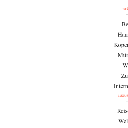
ST
Be
Ham
Kope
Mün
W
Zü
Intern
LUXU
Reis
Wel