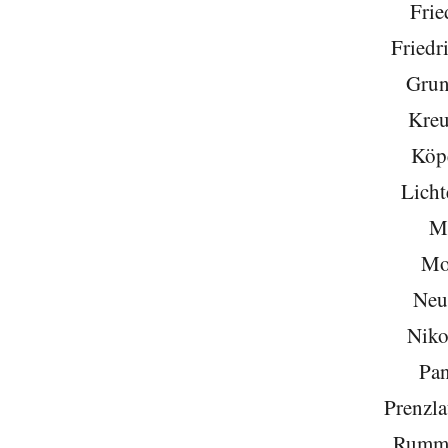
Frie
Friedr
Grun
Kreu
Köp
Licht
Mi
Mo
Neu
Niko
Pa
Prenzla
Rumme