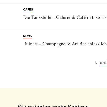
CAFES
Die Tankstelle – Galerie & Café in historis
NEWS
Ruinart – Champagne & Art Bar anlässlic
meh
Sie möchten mehr Schönes