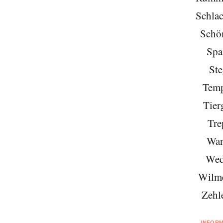
Schlac
Schö
Spa
Ste
Temp
Tier
Tre
Wan
Wed
Wilme
Zehl
INFOR