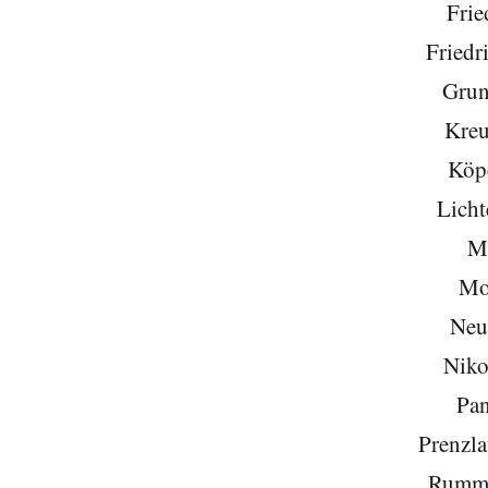
Frie
Friedr
Grun
Kreu
Köp
Licht
Mi
Mo
Neu
Niko
Pa
Prenzla
Rumme