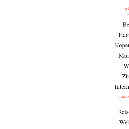
ST
Be
Ham
Kope
Mün
W
Zü
Intern
LUXU
Reis
Wel
Abonnieren Sie unseren Newsletter