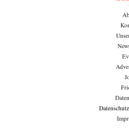
Ab
Kon
Unse
News
Ev
Adver
J
Fri
Daten
Datenschutz
Impr