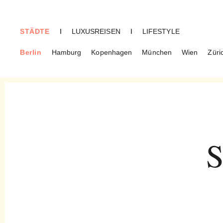
STÄDTE
I
LUXUSREISEN
I
LIFESTYLE
Berlin
Hamburg
Kopenhagen
München
Wien
Züri
BERLIN
Soul-WiFi im HKW – O
Quilombismo & Sonic
Pluriverse Festival
S